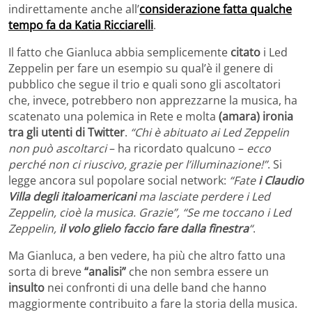
indirettamente anche all’
considerazione fatta qualche
tempo fa da Katia Ricciarelli
.
Il fatto che Gianluca abbia semplicemente
citato
i Led
Zeppelin per fare un esempio su qual’è il genere di
pubblico che segue il trio e quali sono gli ascoltatori
che, invece, potrebbero non apprezzarne la musica, ha
scatenato una polemica in Rete e molta
(amara) ironia
tra gli utenti di Twitter
.
“Chi è abituato ai Led Zeppelin
non può ascoltarci
– ha ricordato qualcuno –
ecco
perché non ci riuscivo, grazie per l’illuminazione!”
. Si
legge ancora sul popolare social network:
“Fate
i Claudio
Villa degli italoamericani
ma lasciate perdere i Led
Zeppelin, cioè la musica. Grazie”, “Se me toccano i Led
Zeppelin,
il volo glielo faccio fare dalla finestra
“
.
Ma Gianluca, a ben vedere, ha più che altro fatto una
sorta di breve
“analisi”
che non sembra essere un
insulto
nei confronti di una delle band che hanno
maggiormente contribuito a fare la storia della musica.