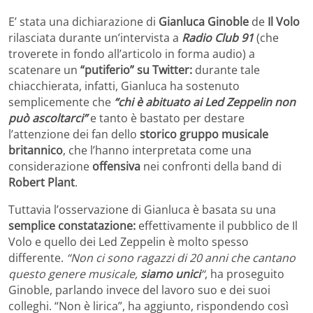
E’ stata una dichiarazione di
Gianluca Ginoble
de
Il Volo
rilasciata durante un’intervista a
Radio Club 91
(che
troverete in fondo all’articolo in forma audio) a
scatenare un
“putiferio” su Twitter:
durante tale
chiacchierata, infatti, Gianluca ha sostenuto
semplicemente che
“chi è abituato ai Led Zeppelin non
può ascoltarci”
e tanto è bastato per destare
l’attenzione dei fan dello
storico gruppo musicale
britannico
, che l’hanno interpretata come una
considerazione
offensiva
nei confronti della band di
Robert Plant
.
Tuttavia l’osservazione di Gianluca è basata su una
semplice constatazione:
effettivamente il pubblico de Il
Volo e quello dei Led Zeppelin è molto spesso
differente.
“Non ci sono ragazzi di 20 anni che cantano
questo genere musicale,
siamo unici
“
, ha proseguito
Ginoble, parlando invece del lavoro suo e dei suoi
colleghi. “Non è lirica”, ha aggiunto, rispondendo così