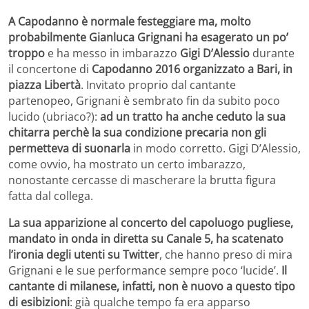
A Capodanno è normale festeggiare ma, molto
probabilmente Gianluca Grignani ha esagerato un po’
troppo
e ha messo in imbarazzo
Gigi D’Alessio
durante
il concertone di
Capodanno 2016 organizzato a Bari, in
piazza Libertà
. Invitato proprio dal cantante
partenopeo, Grignani è sembrato fin da subito poco
lucido (ubriaco?):
ad un tratto ha anche ceduto la sua
chitarra perchè la sua condizione precaria non gli
permetteva di suonarla
in modo corretto. Gigi D’Alessio,
come ovvio, ha mostrato un certo imbarazzo,
nonostante cercasse di mascherare la brutta figura
fatta dal collega.
La sua apparizione al concerto del capoluogo pugliese,
mandato in onda in diretta su Canale 5, ha scatenato
l’ironia degli utenti su Twitter
, che hanno preso di mira
Grignani e le sue performance sempre poco ‘lucide’.
Il
cantante di milanese, infatti, non è nuovo a questo tipo
di esibizioni
: già qualche tempo fa era apparso