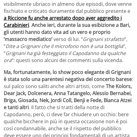
visibilmente ubriaco in almeno due episodi, dove venne
fischiato e criticato duramente dal pubblico presente e
a Riccione fu anche arrestato dopo aver aggredito i
Carabinieri
.
Anche ieri, durante la sua esibizione a Bari,
gli utenti hanno dato vita ad un vero e proprio
‘massacro mediatico’
verso di lui. “
Grignani strafatto
“,
“
Dite a Grignani che il microfono non è una bottiglia
“,
“
Grignani ha già festeggiato il Capodanno da qualche
ora
“: questi sono alcuni dei commenti sulla vicenda.
Ma, fortunatamente, lo show poco elegante di Grignani
è stata solo una parentesi negativa del concerto barese
:
sul palco sono saliti anche altri artisti, come
The Kolors,
Dear Jack, Dolcenera, Anna Tatangelo, Alessio Bernabei,
Briga, Giosada, Nek, Jordi Coll, Benji e Fede, Bianca Atzei
e tanti altri
. Il fatto che si tratti della notte di
Capodanno, però, ci deve far chiudere un occhio: bere
qualche bicchere in più in questa occasione non è poi
così condannabile, anche se il rispetto del pubblico
deve essere uno dei principi fondamentali di un artista