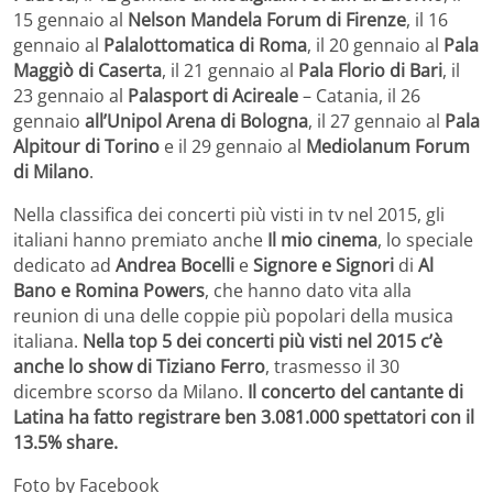
15 gennaio al
Nelson Mandela Forum di Firenze
, il 16
gennaio al
Palalottomatica di Roma
, il 20 gennaio al
Pala
Maggiò di Caserta
, il 21 gennaio al
Pala Florio di Bari
, il
23 gennaio al
Palasport di Acireale
– Catania, il 26
gennaio
all’Unipol Arena di Bologna
, il 27 gennaio al
Pala
Alpitour di Torino
e il 29 gennaio al
Mediolanum Forum
di Milano
.
Nella classifica dei concerti più visti in tv nel 2015, gli
italiani hanno premiato anche
Il mio cinema
, lo speciale
dedicato ad
Andrea
Bocelli
e
Signore e Signori
di
Al
Bano e Romina Powers
, che hanno dato vita alla
reunion di una delle coppie più popolari della musica
italiana.
Nella top 5 dei concerti più visti nel 2015 c’è
anche lo show di Tiziano Ferro
, trasmesso il 30
dicembre scorso da Milano.
Il concerto del cantante di
Latina ha fatto registrare ben 3.081.000 spettatori con il
13.5% share.
Foto by Facebook