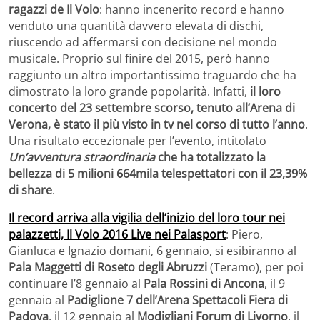
ragazzi de Il Volo
: hanno incenerito record e hanno
venduto una quantità davvero elevata di dischi,
riuscendo ad affermarsi con decisione nel mondo
musicale. Proprio sul finire del 2015, però hanno
raggiunto un altro importantissimo traguardo che ha
dimostrato la loro grande popolarità. Infatti,
il loro
concerto del 23 settembre scorso, tenuto all’Arena di
Verona, è stato il più visto in tv nel corso di tutto l’anno
.
Una risultato eccezionale per l’evento, intitolato
Un’avventura straordinaria
che ha totalizzato la
bellezza di 5 milioni 664mila telespettatori con il 23,39%
di share
.
Il record arriva alla vigilia dell’inizio del loro tour nei
palazzetti, Il Volo 2016 Live nei Palasport
: Piero,
Gianluca e Ignazio domani, 6 gennaio, si esibiranno al
Pala Maggetti di Roseto degli Abruzzi
(Teramo), per poi
continuare l’8 gennaio al
Pala Rossini di Ancona
, il 9
gennaio al
Padiglione 7 dell’Arena Spettacoli Fiera di
Padova
, il 12 gennaio al
Modigliani Forum di Livorno
, il