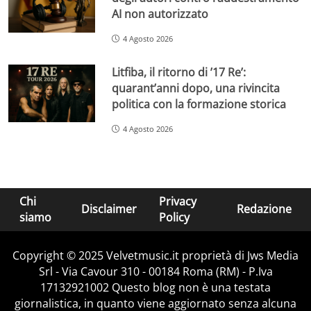
AI non autorizzato
4 Agosto 2026
Litfiba, il ritorno di ’17 Re’:
quarant’anni dopo, una rivincita
politica con la formazione storica
4 Agosto 2026
Chi
Privacy
Disclaimer
Redazione
siamo
Policy
Copyright © 2025 Velvetmusic.it proprietà di Jws Media
Srl - Via Cavour 310 - 00184 Roma (RM) - P.Iva
17132921002 Questo blog non è una testata
giornalistica, in quanto viene aggiornato senza alcuna