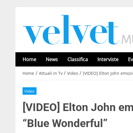
Home
News
Classifica
Interviste
Ev
/
/
/
Home
Attuali in Tv
Video
[VIDEO] Elton John emoz
Video
[VIDEO] Elton John e
“Blue Wonderful”