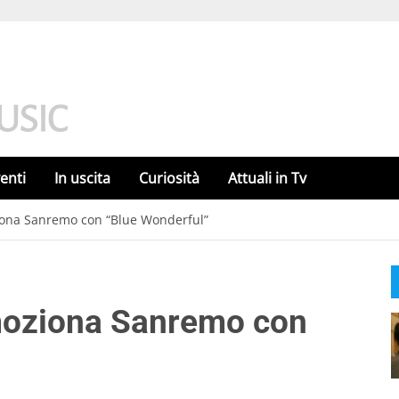
enti
In uscita
Curiosità
Attuali in Tv
iona Sanremo con “Blue Wonderful”
moziona Sanremo con