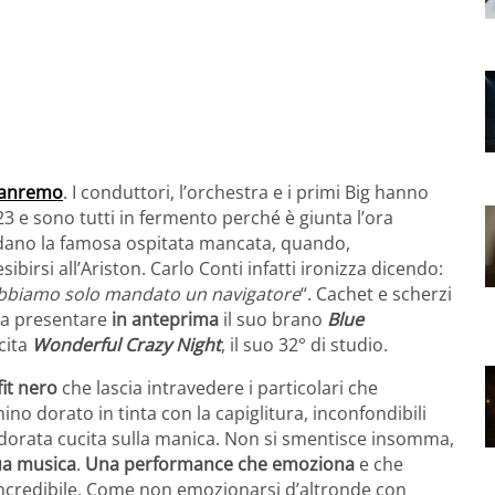
 Sanremo
. I conduttori, l’orchestra e i primi Big hanno
 23 e sono tutti in fermento perché è giunta l’ora
ordano la famosa ospitata mancata, quando,
sibirsi all’Ariston. Carlo Conti infatti ironizza dicendo:
i abbiamo solo mandato un navigatore
“. Cachet e scherzi
a presentare
in anteprima
il suo brano
Blue
cita
Wonderful Crazy Night
, il suo 32° di studio.
fit nero
che lascia intravedere i particolari che
hino dorato in tinta con la capiglitura, inconfondibili
na dorata cucita sulla manica. Non si smentisce insomma,
sua musica
.
Una performance che emoziona
e che
incredibile. Come non emozionarsi d’altronde con