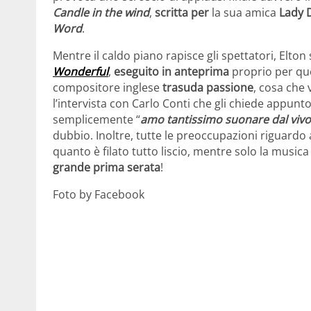
Candle in the wind
,
scritta per
la sua amica
Lady 
Word
.
Mentre il caldo piano rapisce gli spettatori, Elton
Wonderful
,
eseguito in anteprima
proprio per que
compositore inglese
trasuda passione
, cosa che 
l’intervista con Carlo Conti che gli chiede appunt
semplicemente “
amo tantissimo suonare dal vivo
dubbio. Inoltre, tutte le preoccupazioni riguard
quanto è filato tutto liscio, mentre solo la music
grande prima serata
!
Foto by Facebook