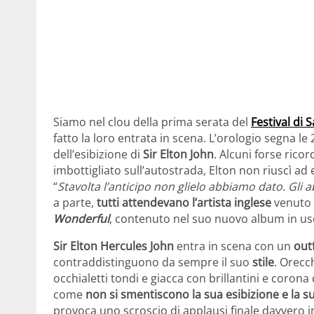
Siamo nel clou della prima serata del
Festival di
fatto la loro entrata in scena. L’orologio segna le
dell’esibizione di
Sir Elton John
. Alcuni forse ric
imbottigliato sull’autostrada, Elton non riuscì ad e
“
Stavolta l’anticipo non glielo abbiamo dato. Gl
a parte,
tutti attendevano l’artista inglese
venuto 
Wonderful
, contenuto nel suo nuovo album in us
Sir Elton Hercules John
entra in scena con un
out
contraddistinguono da sempre il suo
stile
. Orecc
occhialetti tondi e giacca con brillantini e coro
come
non si smentiscono la sua esibizione e la 
provoca uno scroscio di applausi finale davvero 