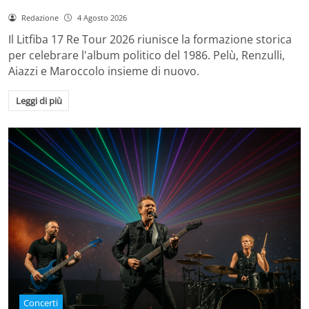
Redazione
4 Agosto 2026
Il Litfiba 17 Re Tour 2026 riunisce la formazione storica
per celebrare l'album politico del 1986. Pelù, Renzulli,
Aiazzi e Maroccolo insieme di nuovo.
Leggi di più
Concerti