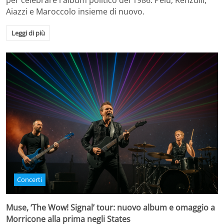
per celebrare l'album politico del 1986. Pelù, Renzulli,
Aiazzi e Maroccolo insieme di nuovo.
Leggi di più
Concerti
Muse, ‘The Wow! Signal’ tour: nuovo album e omaggio a
Morricone alla prima negli States