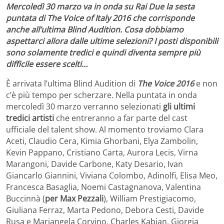
Mercoledì 30 marzo va in onda su Rai Due la sesta
puntata di The Voice of Italy 2016 che corrisponde
anche all’ultima Blind Audition. Cosa dobbiamo
aspettarci allora dalle ultime selezioni? I posti disponibili
sono solamente tredici e quindi diventa sempre più
difficile essere scelti…
È arrivata l’ultima Blind Audition di
The Voice 2016
e non
c’è più tempo per scherzare. Nella puntata in onda
mercoledì 30 marzo verranno selezionati
gli ultimi
tredici artisti
che entreranno a far parte del cast
ufficiale del talent show. Al momento troviamo Clara
Aceti, Claudio Cera, Kimia Ghorbani, Elya Zambolin,
Kevin Pappano, Cristiano Carta, Aurora Lecis, Virna
Marangoni, Davide Carbone, Katy Desario, Ivan
Giancarlo Giannini, Viviana Colombo, Adinolfi, Elisa Meo,
Francesca Basaglia, Noemi Castagnanova, Valentina
Buccinnà (
per Max Pezzali
), William Prestigiacomo,
Giuliana Ferraz, Marta Pedono, Debora Cesti, Davide
Rusa e Mariangela Corvino, Charles Kabian, Giorgia