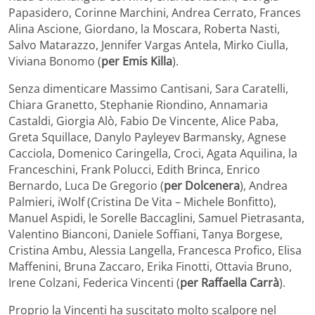
Papasidero, Corinne Marchini, Andrea Cerrato, Frances
Alina Ascione, Giordano, la Moscara, Roberta Nasti,
Salvo Matarazzo, Jennifer Vargas Antela, Mirko Ciulla,
Viviana Bonomo (
per Emis Killa
).
Senza dimenticare Massimo Cantisani, Sara Caratelli,
Chiara Granetto, Stephanie Riondino, Annamaria
Castaldi, Giorgia Alò, Fabio De Vincente, Alice Paba,
Greta Squillace, Danylo Payleyev Barmansky, Agnese
Cacciola, Domenico Caringella, Croci, Agata Aquilina, la
Franceschini, Frank Polucci, Edith Brinca, Enrico
Bernardo, Luca De Gregorio (
per Dolcenera
), Andrea
Palmieri, iWolf (Cristina De Vita – Michele Bonfitto),
Manuel Aspidi, le Sorelle Baccaglini, Samuel Pietrasanta,
Valentino Bianconi, Daniele Soffiani, Tanya Borgese,
Cristina Ambu, Alessia Langella, Francesca Profico, Elisa
Maffenini, Bruna Zaccaro, Erika Finotti, Ottavia Bruno,
Irene Colzani, Federica Vincenti (
per Raffaella Carrà
).
Proprio la Vincenti ha suscitato molto scalpore nel