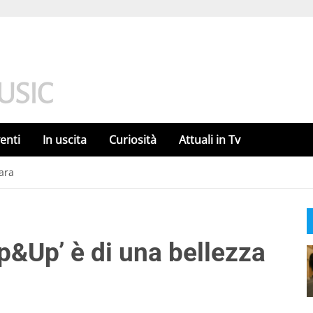
enti
In uscita
Curiosità
Attuali in Tv
rara
Up&Up’ è di una bellezza