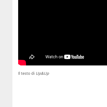
Il testo di
Up&Up