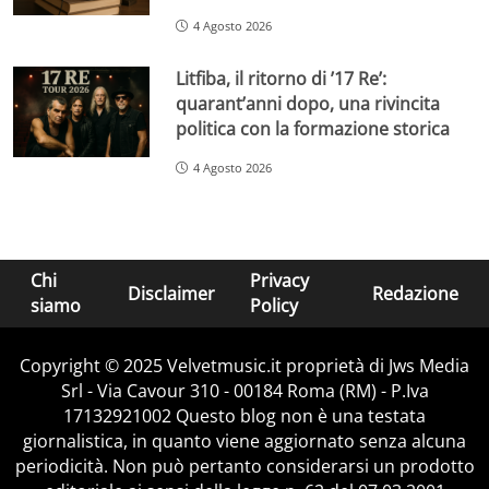
4 Agosto 2026
Litfiba, il ritorno di ’17 Re’:
quarant’anni dopo, una rivincita
politica con la formazione storica
4 Agosto 2026
Chi
Privacy
Disclaimer
Redazione
siamo
Policy
Copyright © 2025 Velvetmusic.it proprietà di Jws Media
Srl - Via Cavour 310 - 00184 Roma (RM) - P.Iva
17132921002 Questo blog non è una testata
giornalistica, in quanto viene aggiornato senza alcuna
periodicità. Non può pertanto considerarsi un prodotto