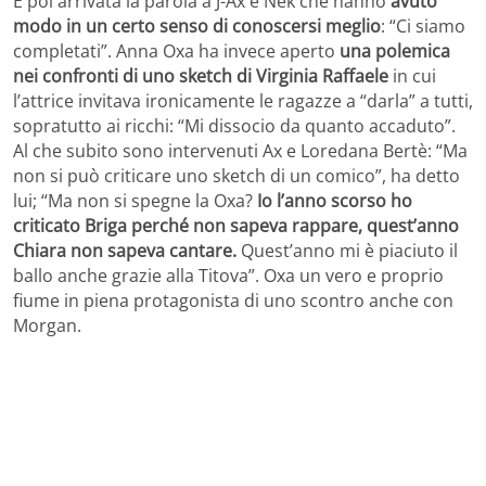
È poi arrivata la parola a J-Ax e Nek che hanno
avuto
modo in un certo senso di conoscersi meglio
: “Ci siamo
completati”. Anna Oxa ha invece aperto
una polemica
nei confronti di uno sketch di Virginia Raffaele
in cui
l’attrice invitava ironicamente le ragazze a “darla” a tutti,
sopratutto ai ricchi: “Mi dissocio da quanto accaduto”.
Al che subito sono intervenuti Ax e Loredana Bertè: “Ma
non si può criticare uno sketch di un comico”, ha detto
lui; “Ma non si spegne la Oxa?
Io l’anno scorso ho
criticato Briga perché non sapeva rappare, quest’anno
Chiara non sapeva cantare.
Quest’anno mi è piaciuto il
ballo anche grazie alla Titova”. Oxa un vero e proprio
fiume in piena protagonista di uno scontro anche con
Morgan.