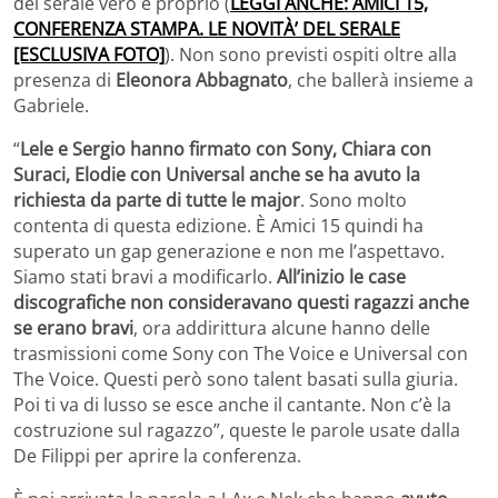
del serale vero e proprio (
LEGGI ANCHE: AMICI 15,
CONFERENZA STAMPA. LE NOVITÀ’ DEL SERALE
[ESCLUSIVA FOTO]
). Non sono previsti ospiti oltre alla
presenza di
Eleonora Abbagnato
, che ballerà insieme a
Gabriele.
“
Lele e Sergio hanno firmato con Sony, Chiara con
Suraci, Elodie con Universal anche se ha avuto la
richiesta da parte di tutte le major
. Sono molto
contenta di questa edizione. È Amici 15 quindi ha
superato un gap generazione e non me l’aspettavo.
Siamo stati bravi a modificarlo.
All’inizio le case
discografiche non consideravano questi ragazzi anche
se erano bravi
, ora addirittura alcune hanno delle
trasmissioni come Sony con The Voice e Universal con
The Voice. Questi però sono talent basati sulla giuria.
Poi ti va di lusso se esce anche il cantante. Non c’è la
costruzione sul ragazzo”, queste le parole usate dalla
De Filippi per aprire la conferenza.