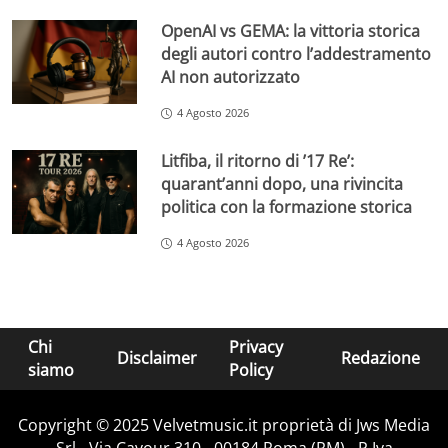
OpenAI vs GEMA: la vittoria storica
degli autori contro l’addestramento
AI non autorizzato
4 Agosto 2026
Litfiba, il ritorno di ’17 Re’:
quarant’anni dopo, una rivincita
politica con la formazione storica
4 Agosto 2026
Chi
Privacy
Disclaimer
Redazione
siamo
Policy
Copyright © 2025 Velvetmusic.it proprietà di Jws Media
Srl - Via Cavour 310 - 00184 Roma (RM) - P.Iva