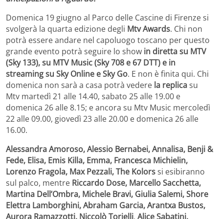
Domenica 19 giugno al Parco delle Cascine di Firenze si
svolgerà la quarta edizione degli
Mtv Awards
. Chi non
potrà essere andare nel capoluogo toscano per questo
grande evento potrà seguire lo show
in diretta su MTV
(Sky 133), su MTV Music (Sky 708 e 67 DTT) e in
streaming su Sky Online e Sky Go
. E non è finita qui. Chi
domenica non sarà a casa potrà vedere
la replica
su
Mtv martedì 21 alle 14.40, sabato 25 alle 19.00 e
domenica 26 alle 8.15; e ancora su Mtv Music mercoledì
22 alle 09.00, giovedì 23 alle 20.00 e domenica 26 alle
16.00.
Alessandra Amoroso, Alessio Bernabei, Annalisa, Benji &
Fede, Elisa, Emis Killa, Emma, Francesca Michielin,
Lorenzo Fragola, Max Pezzali, The Kolors
si esibiranno
sul palco, mentre
Riccardo Dose, Marcello Sacchetta,
Martina Dell’Ombra, Michele Bravi, Giulia Salemi, Shore
Elettra Lamborghini, Abraham Garcia, Arantxa Bustos,
Aurora Ramazzotti, Niccolò Torielli
,
Alice Sabatini,