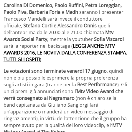
Carolina Di Domenico, Paolo Ruffini,
Petra Loreggian,
Paolo Piva,
Barbaria Foria
e
Madh
saranno i presenter.
Francesco Mandelli sarà invece il conduttore
ufficiale,
Stefano Corti e Alessandro Onnis
quelli
dell’anteprima dalle 20.00 alle 21.00 chiamata
Mtv
Awards Social Party
, mentre la youtuber
Sofia Viscardi
sarà la reporter nel backstage (
LEGGI ANCHE: MTV
AWARDS 2016, LE NOVITA DALLA CONFERENZA STAMPA.
TUTTI GLI OSPITI
).
Le votazioni sono terminate venerdì 17 giugno
, quindi
non è più possibile esprimere la propria preferenza
sugli artisti in gara (tranne per la
Best Performance
). Gli
unici premi già annunciati sono
l’Mtv Video Award che
verrà consegnato ai Negramaro
(non è chiaro se la
band capitanata da Giuliano Sangiorgi farà
un’apparizione o manderà un video-messaggio di
ringraziamenti), in virtù dell’attenzione che il gruppo ha
sempre avuto per la qualità dei loro videoclip, e l’
MTV
History Award ai The Kolors.