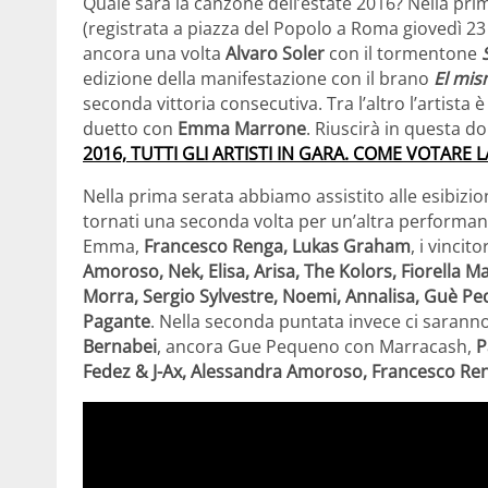
Quale sarà la canzone dell’estate 2016? Nella pr
(registrata a piazza del Popolo a Roma giovedì 23 
ancora una volta
Alvaro Soler
con il tormentone
edizione della manifestazione con il brano
El mis
seconda vittoria consecutiva. Tra l’altro l’artista
duetto con
Emma Marrone
. Riuscirà in questa do
2016, TUTTI GLI ARTISTI IN GARA. COME VOTARE
Nella prima serata abbiamo assistito alle esibizio
tornati una seconda volta per un’altra performa
Emma,
Francesco Renga, Lukas Graham
, i vincit
Amoroso, Nek, Elisa, Arisa, The Kolors, Fiorella 
Morra, Sergio Sylvestre, Noemi, Annalisa, Guè Peq
Pagante
. Nella seconda puntata invece ci sarann
Bernabei
, ancora Gue Pequeno con Marracash,
P
Fedez & J-Ax, Alessandra Amoroso, Francesco Re