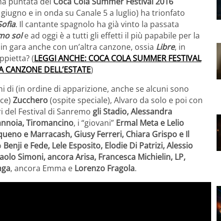
ima puntata del
Coca Cola Summer Festival 2016
giugno e in onda su Canale 5 a luglio) ha trionfato
Sofia
. Il cantante spagnolo ha già vinto la passata
mo sol
e ad oggi è a tutti gli effetti il più papabile per la
 è in gara anche con un’altra canzone, ossia
Libre
, in
ppietta? (
LEGGI ANCHE: COCA COLA SUMMER FESTIVAL
 LA CANZONE DELL’ESTATE
)
ni di (in ordine di apparizione, anche se alcuni sono
nce)
Zucchero
(ospite speciale), Alvaro da solo e poi con
ori del Festival di Sanremo
gli Stadio, Alessandra
Mannoia, Tiromancino
, i “giovani”
Ermal Meta e Lelio
ueno e Marracash, Giusy Ferreri, Chiara Grispo e Il
o
Benji e Fede, Lele Esposito, Elodie Di Patrizi, Alessio
aolo Simoni, ancora Arisa, Francesca Michielin, LP,
nga
, ancora Emma e
Lorenzo Fragola
.