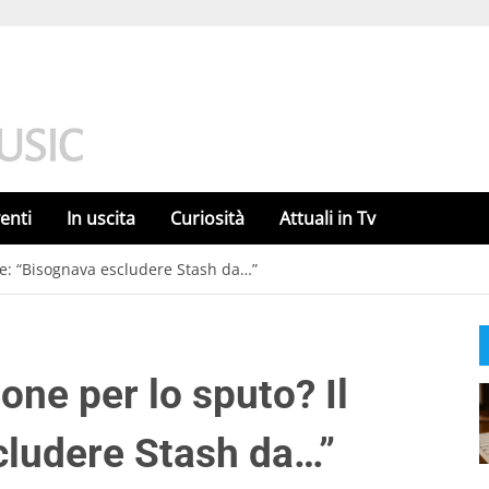
enti
In uscita
Curiosità
Attuali in Tv
ge: “Bisognava escludere Stash da…”
one per lo sputo? Il
cludere Stash da…”