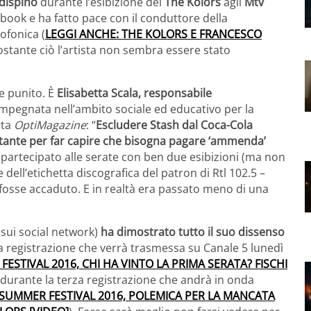
rdispino
durante l’esibizione dei
The Kolors
agli
Mtv
ebook e ha fatto pace con il conduttore della
iofonica (
LEGGI ANCHE: THE KOLORS E FRANCESCO
ostante ciò l’artista non sembra essere stato
e punito. È
Elisabetta Scala, responsabile
mpegnata nell’ambito sociale ed educativo per la
rta
OptiMagazine
: “
Escludere Stash dal Coca-Cola
tante per far capire che bisogna pagare ‘ammenda’
a partecipato alle serate con ben due esibizioni (ma non
 dell’etichetta discografica del patron di Rtl 102.5 –
fosse accaduto. E in realtà era passato meno di una
 sui social network)
ha dimostrato tutto il suo dissenso
 registrazione che verrà trasmessa su Canale 5 lunedì
ESTIVAL 2016, CHI HA VINTO LA PRIMA SERATA? FISCHI
 durante la terza registrazione che andrà in onda
 SUMMER FESTIVAL 2016, POLEMICA PER LA MANCATA