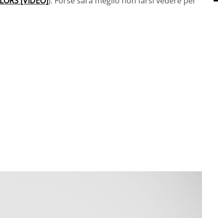
OLORS [VIDEO]
). Forse sarà meglio non farsi vedere per