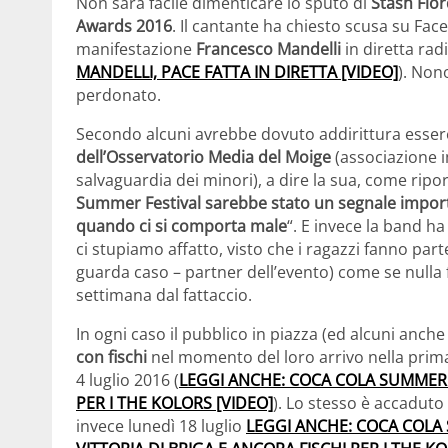
Non sarà facile dimenticare lo sputo di
Stash Fio
Awards 2016
. Il cantante ha chiesto scusa su Fac
manifestazione
Francesco Mandelli
in diretta rad
MANDELLI, PACE FATTA IN DIRETTA [VIDEO]
). Non
perdonato.
Secondo alcuni avrebbe dovuto addirittura esser
dell’Osservatorio Media del Moige
(associazione i
salvaguardia dei minori), a dire la sua, come ripo
Summer Festival sarebbe stato un segnale impor
quando ci si comporta male
“. E invece la band h
ci stupiamo affatto, visto che i ragazzi fanno parte
guarda caso – partner dell’evento) come se nulla 
settimana dal fattaccio.
In ogni caso il pubblico in piazza (ed alcuni anche
con fischi
nel momento del loro arrivo nella prima
4 luglio 2016 (
LEGGI ANCHE: COCA COLA SUMMER F
PER I THE KOLORS [VIDEO]
). Lo stesso è accaduto
invece lunedì 18 luglio
LEGGI ANCHE: COCA COLA