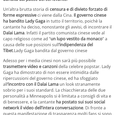
Un’altra brutta storia di
censura e di divieto forzato di
forme espressive
ci viene dalla Cina.
Il governo cinese
ha bandito Lady Gaga
in tutto il territorio, poichè la
cantante ha deciso, nonostante gli avvisi, di incontrare il
Dalai Lama
. Infatti il partito comunista cinese vede al
capo religioso come ad “
un lupo vestito da monaco
” a
causa delle sue posizioni sull
‘indipendenza del
Tibet
.Lady Gaga bandita dal governo cinese
Adesso per i media cinesi non sarà più possibile
trasmettere video e canzoni
della celebre popstar. Lady
Gaga ha dimostrato di non essere intimidita dalle
ripercussioni del governo cinese, ed ha sfoggiato
all
‘incontro con il Dalai Lama
un look stranamente
sobrio per i suoi standard. La chiacchierata delle due
personalità a Minneapolis si è limitata a consigli di vita e
di benessere, e la cantante
ha postato sui suoi social
network il video dell’intera conversazione
. Di fronte a
questa manifestazione di trasparenza molti fans si sono