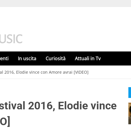
enti
In uscita
Curiosità
Attuali in Tv
l 2016, Elodie vince con Amore avrai [VIDEO]
ival 2016, Elodie vince
O]