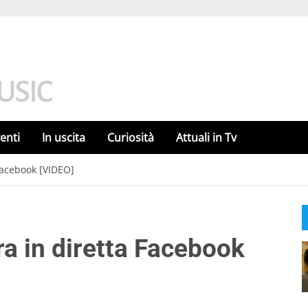
enti
In uscita
Curiosità
Attuali in Tv
 Facebook [VIDEO]
ara in diretta Facebook