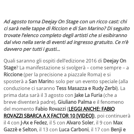
Ad agosto torna Deejay On Stage con un ricco cast: chi
ci sarà nelle tappe di Riccion e di San Marino? Di seguito
trovate l’elenco completo degli artisti che si esibiranno
dal vivo nella serie di eventi ad ingresso gratuito. Ce n’è
davvero per tutti i gusti…
Quali saranno gli ospiti dell’edizione 2016 di
Deejay On
Stage
? La manifestazione si svolgerà – come sempre – a
Riccione
(per la precisione a piazzale Roma) e si
sposterà a
San Marin
o solo per un evento speciale (alla
conduzione ci saranno
Tess Masazza e Rudy Zerbi
). La
prima data sarà il 3 agosto con
Jake La Furia
(che a
breve diventerà padre),
Giuliano Palma
e il fenomeno
del momento
Fabio Rovazzi
(
LEGGI ANCHE: FABIO
ROVAZZI SBARCA A X FACTOR 10 [VIDEO]
), poi continuerà
il 4 con
J-Ax e Fedez
, il 5 con
Alvaro Soler
, il 9 con
Max
Gazzè e Selton
, il 13 con
Luca Carboni
, il 17 con
Benji e