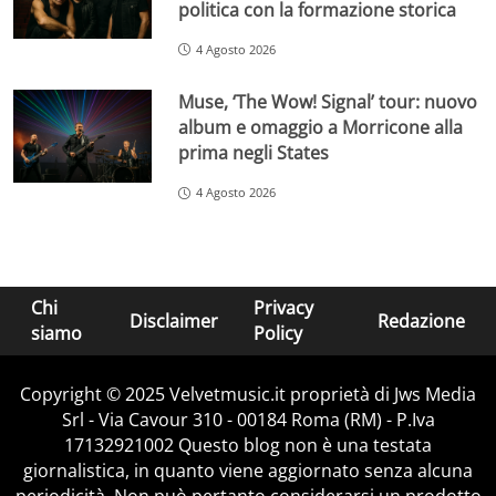
politica con la formazione storica
4 Agosto 2026
Muse, ‘The Wow! Signal’ tour: nuovo
album e omaggio a Morricone alla
prima negli States
4 Agosto 2026
Chi
Privacy
Disclaimer
Redazione
siamo
Policy
Copyright © 2025 Velvetmusic.it proprietà di Jws Media
Srl - Via Cavour 310 - 00184 Roma (RM) - P.Iva
17132921002 Questo blog non è una testata
giornalistica, in quanto viene aggiornato senza alcuna