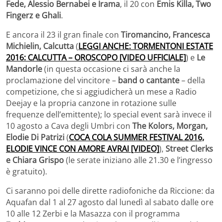
Fede, Alessio Bernabei e Irama
, il 20 con
Emis Killa, Two
Fingerz e Ghali
.
E ancora il 23 il gran finale con
Tiromancino, Francesca
Michielin, Calcutta
(
LEGGI ANCHE: TORMENTONI ESTATE
2016: CALCUTTA – OROSCOPO [VIDEO UFFICIALE]
) e
Le
Mandorle
(in questa occasione ci sarà anche la
proclamazione del vincitore –
band o cantante
– della
competizione, che si aggiudicherà un mese a Radio
Deejay e la propria canzone in rotazione sulle
frequenze dell’emittente); lo special event sarà invece il
10 agosto a Cava degli Umbri con
The Kolors, Morgan,
Elodie Di Patrizi
(
COCA COLA SUMMER FESTIVAL 2016,
ELODIE VINCE CON AMORE AVRAI [VIDEO]
),
Street Clerks
e Chiara Grispo
(le serate iniziano alle 21.30 e l’ingresso
è gratuito).
Ci saranno poi delle dirette radiofoniche da Riccione: da
Aquafan dal 1 al 27 agosto dal lunedì al sabato dalle ore
10 alle 12 Zerbi e la Masazza con il programma