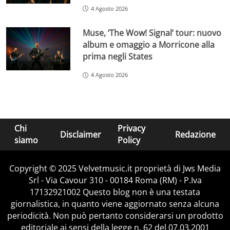
4 Agosto 2026
Muse, ‘The Wow! Signal’ tour: nuovo
album e omaggio a Morricone alla
prima negli States
4 Agosto 2026
Chi
Privacy
Disclaimer
Redazione
siamo
Policy
Copyright © 2025 Velvetmusic.it proprietà di Jws Media
Srl - Via Cavour 310 - 00184 Roma (RM) - P.Iva
17132921002 Questo blog non è una testata
giornalistica, in quanto viene aggiornato senza alcuna
periodicità. Non può pertanto considerarsi un prodotto
editoriale ai sensi della legge n. 62 del 07.03.2001