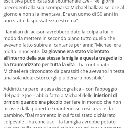
esclusiva pubblicata sul settimanale
Chi
– Nei giorni
precedenti alla sua scomparsa Michael ballava sei ore al
giorno e non si alimentava. Era un uomo di 50 anni in
uno stato di spossatezza estrema”.
I familiari di Jackson avrebbero dato la colpa a lui in
modo da mettere in secondo piano tutto quello che
avevano fatto subire al cantante per anni: “Michael era
molto innocente.
Da giovane era stato violentato
all’interno della sua stessa famiglia e questa tragedia lo
ha traumatizzato per tutta la vita
– ha continuato –
Michael era circondato da parassiti che avevano in testa
una sola idea: estorcergli più denaro possibile”.
Addirittura pare la casa discografica – con l’appoggio
del padre Joe – abbia fatto a Michael delle
iniezioni di
ormoni quando era piccolo
per fare in mondo che non
uscisse dalla pubertà e mantenesse così la voce da
bambino. “Dal momento in cui fossi stato dichiarato
colpevole – ha concluso – la famiglia avrebbe potuto