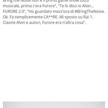
Bring the Noise non è il primo game show tutto
musicale, prima c’era Furore”, “Te lo dico io Alvin…
FURORE 2.0”, “Ho guardato mezz’ora di #BringTheNoise.
Ok. Fa semplicemente CA**RE. Mi sposto su Rai 1.
Ciaone Alvin e autori, Furore era n’altra cosa”.