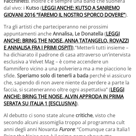
Facchinetti
. Inoltre c’è sempre una band che suonerà
dal vivo: i
Kutso
(
LEGGI ANCHE: KUTSO A SANREMO
GIOVANI 2016 “FAREMO IL NOSTRO SPORCO DOVERE”
).
Tra gli artisti che parteciperanno nei prossimi
appuntamenti anche
Annalisa, Le Donatella
(
LEGGI
ANCHE: BRING THE NOISE, ANNA TATANGELO, ROVAZZI
E ANNALISA FRA I PRIMI OSPITI
).”Metterli tutti insieme –
ha dichiarato il padrone di casa attraverso un’intervista
esclusiva a Velvet Mag – è come accendere un
fiammifero vicino a una polveriera ma a me piacciono le
sfide.
Speriamo solo di tenerli a bada
perché vi assicuro
che, sapendo di non avere niente da perdere a parte la
faccia, si scateneranno oltre ogni aspettativa” (
LEGGI
ANCHE: BRING THE NOISE, ALVIN APPRODA IN PRIMA
SERATA SU ITALIA 1 [ESCLUSIVA]
).
Al debutto ci sono state alcune
critiche
, visto che
secondo alcuni assomiglia troppo al programma cult
anni degli anni Novanta
Furore
: “Comunque cara Italia1