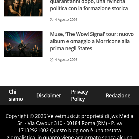
quarant’anni dopo, una rivincita
politica con la formazione storica
4 Agosto 2026
Muse, ‘The Wow! Signal’ tour: nuovo
album e omaggio a Morricone alla
prima negli States
4 Agosto 2026
Chi
Privacy
Disclaimer
Redazione
siamo
Policy
Copyright © 2025 Velvetmusic.it proprietà di Jws Media
Srl - Via Cavour 310 - 00184 Roma (RM) - P.Iva
17132921002 Questo blog non è una testata
giornalistica, in quanto viene aggiornato senza alcuna