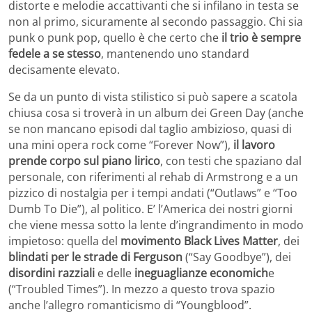
distorte e melodie accattivanti che si infilano in testa se
non al primo, sicuramente al secondo passaggio. Chi sia
punk o punk pop, quello è che certo che
il trio è sempre
fedele a se stesso
, mantenendo uno standard
decisamente elevato.
Se da un punto di vista stilistico si può sapere a scatola
chiusa cosa si troverà in un album dei Green Day (anche
se non mancano episodi dal taglio ambizioso, quasi di
una mini opera rock come “Forever Now”),
il lavoro
prende corpo sul piano lirico
, con testi che spaziano dal
personale, con riferimenti al rehab di Armstrong e a un
pizzico di nostalgia per i tempi andati (“Outlaws” e “Too
Dumb To Die”), al politico. E’ l’America dei nostri giorni
che viene messa sotto la lente d’ingrandimento in modo
impietoso: quella del
movimento Black Lives Matter
, dei
blindati per le strade di Ferguson
(“Say Goodbye”), dei
disordini razziali
e delle
ineguaglianze economich
e
(“Troubled Times”). In mezzo a questo trova spazio
anche l’allegro romanticismo di “Youngblood”.