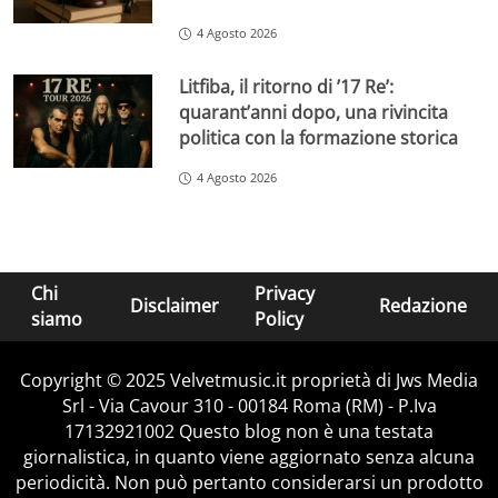
4 Agosto 2026
Litfiba, il ritorno di ’17 Re’:
quarant’anni dopo, una rivincita
politica con la formazione storica
4 Agosto 2026
Chi
Privacy
Disclaimer
Redazione
siamo
Policy
Copyright © 2025 Velvetmusic.it proprietà di Jws Media
Srl - Via Cavour 310 - 00184 Roma (RM) - P.Iva
17132921002 Questo blog non è una testata
giornalistica, in quanto viene aggiornato senza alcuna
periodicità. Non può pertanto considerarsi un prodotto