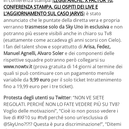
In conferenza stampa (
LEGGI ANCHE: X FACTOR 10,
CONFERENZA STAMPA. GLI OSPITI DEI LIVE E
L’AGGIORNAMENTO SUL CASO JARVIS
) è stato
annunciato che le puntate della diretta vera e propria
verranno
trasmesse solo da Sky Uno in esclusiva
e non
potranno più essere visibili anche in chiaro su Tv8
(esattamente come accadeva gli anni scorsi con Cielo).
I fan del talent show e soprattutto di
Arisa, Fedez,
Manuel Agnelli, Alvaro Soler
e dei componenti delle
rispettive squadre potranno però collegarsi su
www.nowtv.it
(prova gratuita di 14 giorni al termine dei
quali si può continuare con un pagamento mensile
variabile da
9,99 euro
per il solo ticket Intrattenimento
fino a 19,99 euro per i tre ticket).
Protesta degli utenti su Twitter
: “NON VE SIETE
REGOLATI. PERCHÉ NON LO FATE VEDERE PIÙ SU TV8?
Voglio delle motivazioni”, “Cioè io non posso vedere i
live di #XF10 su #tv8 perché sono un’esclusiva di
@SkyUno?!?!? Questa è pura discriminazione!”, “Ditemi