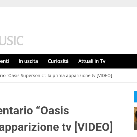
enti
In uscita
Curiosità
Attuali in Tv
rio “Oasis Supersonic”: la prima apparizione tv [VIDEO]
entario “Oasis
apparizione tv [VIDEO]