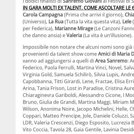
I dodici finalisti di
Sanremo Giovani
al Festival di
IN GARA MOLTI EX TALENT. COME ASCOLTARE LE 
Carola Campagna
(Prima che arrivi il giorno),
Chia
(Universo),
La Rua
(Tutta la vita questa vita),
Lele
(
per Federica),
Marianne Mirage
(Le Canzoni Fann
che danno ansia) e
Valeria
(La vita è un’illusione).
Impossibile non notare che alcuni nomi sono già 
provenienti da talent show come
Amici di Maria De
vanno ad aggiungersi a quelli di
Area Sanremo
: A
Federico, Paola Ferrulli, Martina Vinci, Novel, Sa
Virginia Gold, Samuela Schilirò, Silvia Lupis, An
Capobbanna, Titti Girardi, Lene, Fractae, Elisa Er
Arina, Tania Frison, Lost in Paradise, Cristina Aur
Chiaraginevra Gariboldi, Alessandro Cicone, I Mod
Bruno, Giulia de Grandi, Martina Maggi, Miriam M
Wilson, Anonima Noire, Jacopo Michelini, Helle, Ch
Coppari, Matteo Prencipe, Jole, Daniele Coluzzi, S
LDR, Valeria Crescenzi, Diego Esposito, Lucrezia B
Vito Coccia, Tavola 28, Gaia Gentile, Lavinia Deside