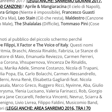
 Sanremo 2017 (
LEGGI ANCHE: SANREMO GIOVANI 2017,
60 CANZONI
)?
Aprile & Mangiaracina
(Il cielo di Napoli),
ra Grispo
(Niente è impossibile),
Francesco Guasti
Ora Mai),
Leo Stain
(Ciò che resta),
Maldestro
(Canzone
o Male),
The Shalalalas
(Difficile),
Tommaso Pini
(Cose
noti al pubblico del piccolo schermo perché
 Filippi, X Factor e The Voice of Italy
. Questi nomi
ritmia, Braschi, Alessia Rinaldo, Fabrizia, Le Stanze di
lvatore di Maio, Emanuela Reviezzo, Carmen Ferreri,
drea Corona, Vhsupernova, Vincenza De Rinaldis,
riu, Marika Adele, Simone Costanzo, Nicola di Trapani,
elia Popa, Ela, Carlo Bolacchi, Carmen Alessandrello,
erni, Anna Renè, Elisabetta Gagliardi feat. Nicola
asala, Marco Greco, Ruggero Ricci, Nyvinne, Aba, Giulio
rysma, Ylenia Lucisano, Valeria Farinacci, Rob, Giorgio
ara Jane Ceccarelli, Federica Vincenti, Nevruz, Sciarra &
enigno, Livio Livrea, Filippo Faldini, Musicomio Band,
ri (
LEGGI ANCHE: AREA SANREMO 2016, TRA I 70