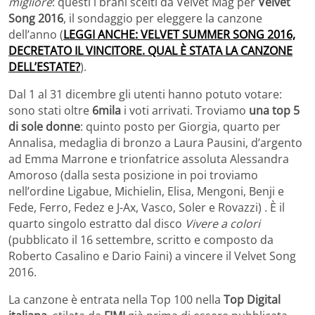
migliore
: questi i brani scelti da Velvet Mag per
Velvet
Song 2016
, il sondaggio per eleggere la canzone
dell’anno (
LEGGI ANCHE: VELVET SUMMER SONG 2016,
DECRETATO IL VINCITORE. QUAL È STATA LA CANZONE
DELL’ESTATE?
).
Dal 1 al 31 dicembre gli utenti hanno potuto votare:
sono stati oltre
6mila
i voti arrivati. Troviamo
una top 5
di sole donne
: quinto posto per Giorgia, quarto per
Annalisa, medaglia di bronzo a Laura Pausini, d’argento
ad Emma Marrone e trionfatrice assoluta Alessandra
Amoroso (dalla sesta posizione in poi troviamo
nell’ordine Ligabue, Michielin, Elisa, Mengoni, Benji e
Fede, Ferro, Fedez e J-Ax, Vasco, Soler e Rovazzi) . È il
quarto singolo estratto dal disco
Vivere a colori
(pubblicato il 16 settembre, scritto e composto da
Roberto Casalino e Dario Faini) a vincere il Velvet Song
2016.
La canzone è entrata nella Top 100 nella
Top Digital