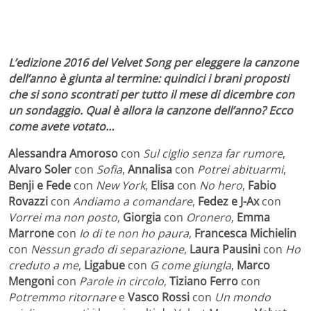
L’edizione 2016 del Velvet Song per eleggere la canzone
dell’anno è giunta al termine: quindici i brani proposti
che si sono scontrati per tutto il mese di dicembre con
un sondaggio. Qual è allora la canzone dell’anno? Ecco
come avete votato…
Alessandra Amoroso
con
Sul ciglio senza far rumore
,
Alvaro Soler
con
Sofia
,
Annalisa
con
Potrei abituarmi
,
Benji e Fede
con
New York
,
Elisa
con
No hero
,
Fabio
Rovazzi
con
Andiamo a comandare
,
Fedez e J-Ax
con
Vorrei ma non posto
,
Giorgia
con
Oronero
,
Emma
Marrone
con
Io di te non ho paura
,
Francesca Michielin
con
Nessun grado di separazione
,
Laura Pausini
con
Ho
creduto a me
,
Ligabue
con
G come giungla
,
Marco
Mengoni
con
Parole in circolo
,
Tiziano Ferro
con
Potremmo ritornare
e
Vasco Rossi
con
Un mondo