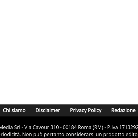
Chi siamo
Disclaimer
Privacy Policy
Redazione
Media Srl - Via Cavour 310 - 00184 Roma (RM) - P.Iva 171329
iodicità. Non può pertanto considerarsi un prodotto editoria