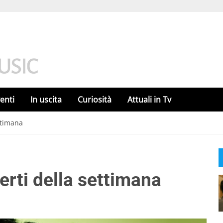
enti
In uscita
Curiosità
Attuali in Tv
ettimana
certi della settimana