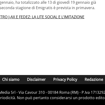
7 gennaio, ha totalizzato alle 13 di giovedì 19 gennaio già
a seconda stagione di Emigratis è prevista in primavera.
J-AX E FEDEZ: LA LITE SOCIAL E L’IMITAZIONE
Chi siamo
Disclaimer
Privacy Policy
Redazione
Media Srl - Via Cavour 310 - 00184 Roma (RM) - P.Iva 171329
iodicità. Non può pertanto considerarsi un prodotto editoria