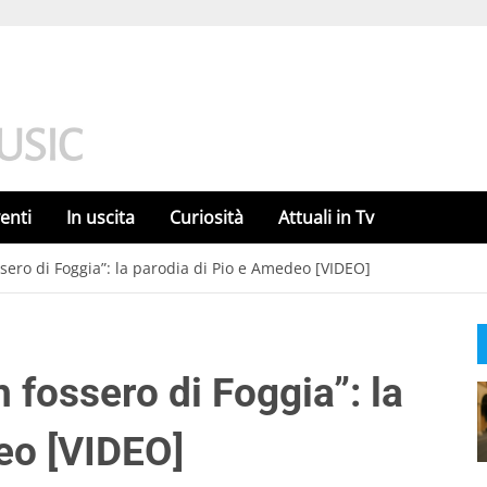
enti
In uscita
Curiosità
Attuali in Tv
sero di Foggia”: la parodia di Pio e Amedeo [VIDEO]
fossero di Foggia”: la
eo [VIDEO]