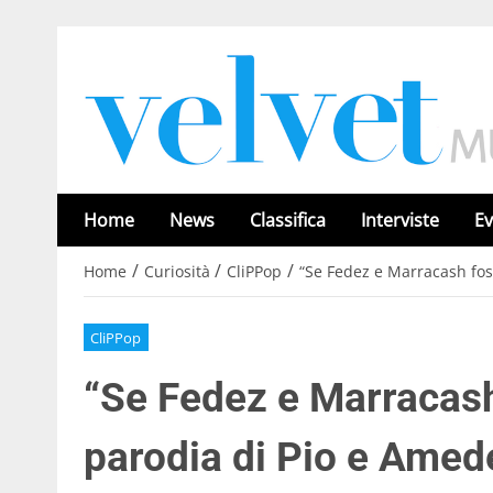
Home
News
Classifica
Interviste
Ev
/
/
/
Home
Curiosità
CliPPop
“Se Fedez e Marracash fos
CliPPop
“Se Fedez e Marracash 
parodia di Pio e Amed