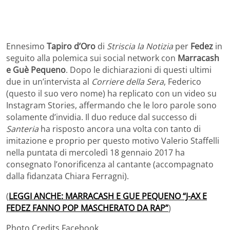
Ennesimo
Tapiro d’Oro
di
Striscia la Notizia
per
Fedez
in
seguito alla polemica sui social network con
Marracash
e Guè Pequeno
. Dopo le dichiarazioni di questi ultimi
due in un’intervista al
Corriere della Sera
, Federico
(questo il suo vero nome) ha replicato con un video su
Instagram Stories, affermando che le loro parole sono
solamente d’invidia. Il duo reduce dal successo di
Santeria
ha risposto ancora una volta con tanto di
imitazione e proprio per questo motivo Valerio Staffelli
nella puntata di mercoledì 18 gennaio 2017 ha
consegnato l’onorificenza al cantante (accompagnato
dalla fidanzata Chiara Ferragni).
(
LEGGI ANCHE: MARRACASH E GUE PEQUENO “J-AX E
FEDEZ FANNO POP MASCHERATO DA RAP”
)
Photo Credits Facebook