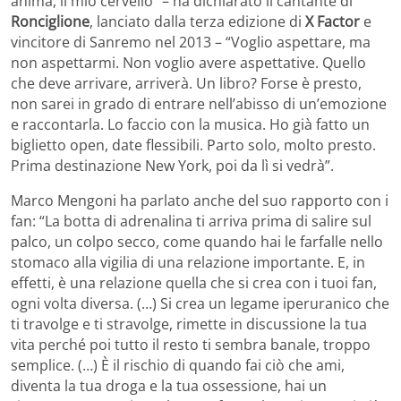
anima, il mio cervello” – ha dichiarato il cantante di
Ronciglione
, lanciato dalla terza edizione di
X Factor
e
vincitore di Sanremo nel 2013 – “Voglio aspettare, ma
non aspettarmi. Non voglio avere aspettative. Quello
che deve arrivare, arriverà. Un libro? Forse è presto,
non sarei in grado di entrare nell’abisso di un’emozione
e raccontarla. Lo faccio con la musica. Ho già fatto un
biglietto open, date flessibili. Parto solo, molto presto.
Prima destinazione New York, poi da lì si vedrà”.
Marco Mengoni ha parlato anche del suo rapporto con i
fan: “La botta di adrenalina ti arriva prima di salire sul
palco, un colpo secco, come quando hai le farfalle nello
stomaco alla vigilia di una relazione importante. E, in
effetti, è una relazione quella che si crea con i tuoi fan,
ogni volta diversa. (…) Si crea un legame iperuranico che
ti travolge e ti stravolge, rimette in discussione la tua
vita perché poi tutto il resto ti sembra banale, troppo
semplice. (…) È il rischio di quando fai ciò che ami,
diventa la tua droga e la tua ossessione, hai un