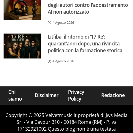
degli autori contro l’addestramento
AI non autorizzato
4 Agosto 2026
Litfiba, il ritorno di ’17 Re’:
quarant’anni dopo, una rivincita
politica con la formazione storica
4 Agosto 2026
Chi
Privacy
Disclaimer
Redazione
siamo
Policy
Copyright © 2025 Velvetmusic.it proprietà di Jws Media
Srl - Via Cavour 310 - 00184 Roma (RM) - P.Iva
17132921002 Questo blog non è una testata