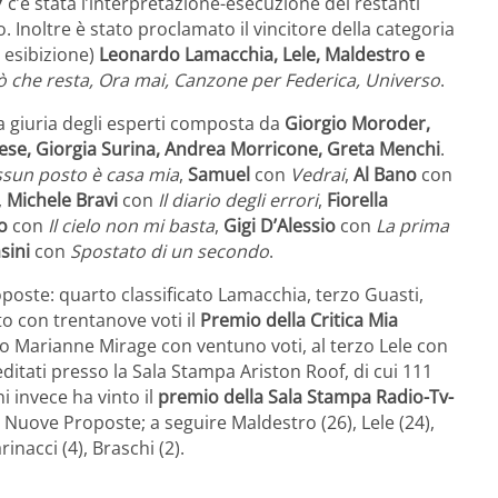
7
c’è stata l’interpretazione-esecuzione dei restanti
ro. Inoltre è stato proclamato il vincitore della categoria
i esibizione)
Leonardo Lamacchia, Lele, Maldestro e
ò che resta, Ora mai, Canzone per Federica, Universo
.
la giuria degli esperti composta da
Giorgio Moroder,
vese, Giorgia Surina, Andrea Morricone, Greta Menchi
.
sun posto è casa mia
,
Samuel
con
Vedrai
,
Al Bano
con
,
Michele Bravi
con
Il diario degli errori
,
Fiorella
o
con
Il cielo non mi basta
,
Gigi D’Alessio
con
La prima
sini
con
Spostato di un secondo
.
poste: quarto classificato Lamacchia, terzo Guasti,
o con trentanove voti il
Premio della Critica Mia
 Marianne Mirage con ventuno voti, al terzo Lele con
editati presso la Sala Stampa Ariston Roof, di cui 111
i invece ha vinto il
premio della Sala Stampa Radio-Tv-
 Nuove Proposte; a seguire Maldestro (26), Lele (24),
inacci (4), Braschi (2).