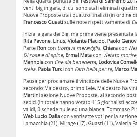
Nella quarta puntata del
Festival di Sanremo 201
venti big in gara, di cui sono stati eliminati quatt
Nuove Proposte tra i quattro finalisti (in ordine d
Francesco Guasti
sulle note rispettivamente di
Ci
Inizia la gara dei Big, ma prima viene presentata 
Rita Pavone, Linus, Violante Placido, Paolo Geno
Parte
Ron
con
L’ottava meraviglia
,
Chiara
con
Nes
Di rose e di spine
,
Ermal Meta
con
Vietato morire
Mannoia
con
Che sia benedetta
,
Lodovica Comell
stella
,
Paola Turci
con
Fatti bella per te
,
Marco Ma
Pausa per proclamare il vincitore delle Nuove Pro
secondo Maldestro, primo Lele. Maldestro ha vint
Martini
sezione Nuove Proposte, al secondo posto
sedici (in totale hanno votato 115 giornalisti accr
validi, 3 schede nulle ed una bianca. Tommaso Pin
Web Lucio Dalla
con ventisette voti per la sezione
Lamacchia (21), Mirage (17), Guasti (11), Valeria Far