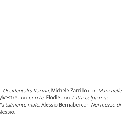
n
Occidentali’s Karma
,
Michele Zarrillo
con
Mani nelle
ylvestre
con
Con te
,
Elodie
con
Tutta colpa mia
,
Fa talmente male
,
Alessio Bernabei
con
Nel mezzo di
Alessio.