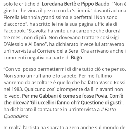
solo le critiche di
Loredana Bertè e Pippo Baudo
: “Non è
giusto che vinca il pezzo con la ‘scimmia’ davanti ad una
Fiorella Mannoia grandissima e perfetta!!! Non sono
d’accordo”, ha scritto lei nella sua pagina ufficiale di
Facebook; “Stavolta ha vinto una canzone che durerà
tre mesi, non di più. Non dovevano trattare così Gigi
D’Alessio e Al Bano”, ha dichiarato invece lui attraverso
un’intervista al Corriere della Sera. Ora arrivano anche i
commenti negativi da parte di
Bugo
.
“Con voi posso permettermi di dire tutto ciò che penso.
Non sono un ruffiano e lo sapete. Per me l’ultimo
Sanremo da ascoltare è quello che ha fatto Vasco Rossi
nel 1983. Qualcuno così dirompente da lì in avanti non
lo vedo.
Per me Gabbani è come se fosse Povia. Com’è
che diceva? ‘Gli uccellini fanno oh’? Questione di gusti
“,
ha dichiarato il cantautore in un’intervista a
Il Fatto
Quotidiano
.
In realtà l’artista ha sparato a zero anche sul mondo del