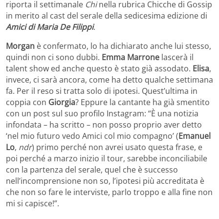
riporta il settimanale
Chi
nella rubrica Chicche di Gossip
in merito al cast del serale della sedicesima edizione di
Amici di Maria De Filippi
.
Morgan
è confermato, lo ha dichiarato anche lui stesso,
quindi non ci sono dubbi.
Emma Marrone
lascerà il
talent show ed anche questo è stato già assodato.
Elisa
,
invece, ci sarà ancora, come ha detto qualche settimana
fa. Per il reso si tratta solo di ipotesi. Quest’ultima in
coppia con
Giorgia
? Eppure la cantante ha già smentito
con un post sul suo profilo Instagram: “È una notizia
infondata – ha scritto – non posso proprio aver detto
‘nel mio futuro vedo Amici col mio compagno’ (
Emanuel
Lo
,
ndr
) primo perché non avrei usato questa frase, e
poi perché a marzo inizio il tour, sarebbe inconciliabile
con la partenza del serale, quel che è successo
nell’incomprensione non so, l’ipotesi più accreditata è
che non so fare le interviste, parlo troppo e alla fine non
mi si capisce!”.