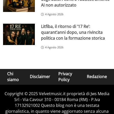
AI non autorizzato
4 Agosto 2026
Litfiba, il ritorno di ’17 Re’:
quarant’anni dopo, una rivincita
politica con la formazione storica
4 Agosto 2026
Chi
Privacy
Disclaimer
Redazione
siamo
Policy
Copyright © 2025 Velvetmusic.it proprietà di Jws Media
Srl - Via Cavour 310 - 00184 Roma (RM) - P.Iva
17132921002 Questo blog non è una testata
giornalistica, in quanto viene aggiornato senza alcuna