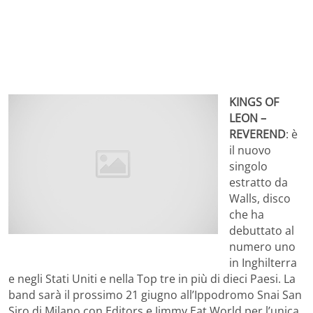
KINGS OF
LEON –
REVEREND
: è
il nuovo
singolo
estratto da
Walls, disco
che ha
debuttato al
numero uno
in Inghilterra
e negli Stati Uniti e nella Top tre in più di dieci Paesi. La
band sarà il prossimo 21 giugno all’Ippodromo Snai San
Siro di Milano con Editors e Jimmy Eat World per l’unica