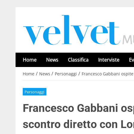
Home
News
Classifica
Interviste
Ev
/
/
/
Home
News
Personaggi
Francesco Gabbani ospite 
Personaggi
Francesco Gabbani osp
scontro diretto con L