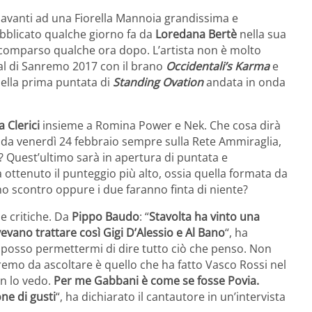
 davanti ad una Fiorella Mannoia grandissima e
ubblicato qualche giorno fa da
Loredana Bertè
nella sua
scomparso qualche ora dopo. L’artista non è molto
al di Sanremo 2017 con il brano
Occidentali’s Karma
e
ella prima puntata di
Standing Ovation
andata in onda
 Clerici
insieme a Romina Power e Nek. Che cosa dirà
da venerdì 24 febbraio sempre sulla Rete Ammiraglia,
? Quest’ultimo sarà in apertura di puntata e
 ottenuto il punteggio più alto, ossia quella formata da
uno scontro oppure i due faranno finta di niente?
e critiche. Da
Pippo Baudo
: “
Stavolta ha vinto una
vano trattare così Gigi D’Alessio e Al Bano
“, ha
i posso permettermi di dire tutto ciò che penso. Non
remo da ascoltare è quello che ha fatto Vasco Rossi nel
on lo vedo.
Per me Gabbani è come se fosse Povia.
ne di gusti
“, ha dichiarato il cantautore in un’intervista