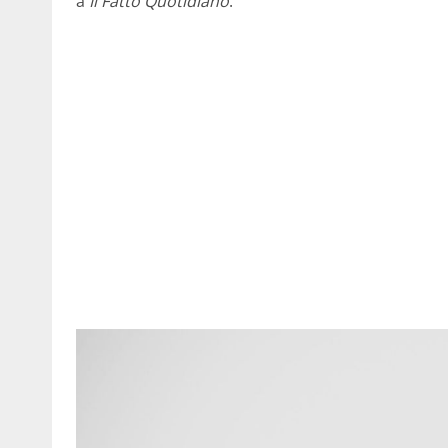
a
Il Fatto Quotidiano
.