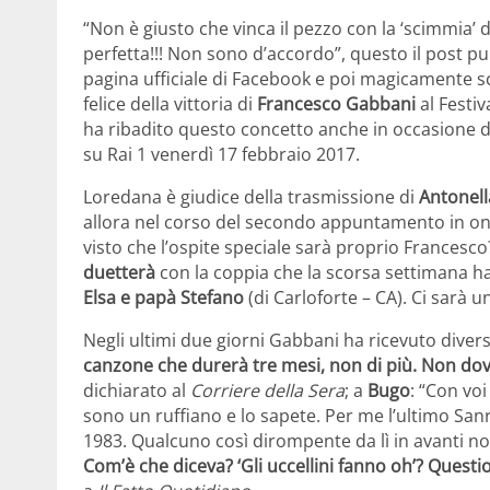
“Non è giusto che vinca il pezzo con la ‘scimmia’
perfetta!!! Non sono d’accordo”, questo il post p
pagina ufficiale di Facebook e poi magicamente 
felice della vittoria di
Francesco Gabbani
al Festiv
ha ribadito questo concetto anche in occasione d
su Rai 1 venerdì 17 febbraio 2017.
Loredana è giudice della trasmissione di
Antonella
allora nel corso del secondo appuntamento in on
visto che l’ospite speciale sarà proprio Francesco
duetterà
con la coppia che la scorsa settimana ha
Elsa e papà Stefano
(di Carloforte – CA). Ci sarà 
Negli ultimi due giorni Gabbani ha ricevuto divers
canzone che durerà tre mesi, non di più. Non dove
dichiarato al
Corriere della Sera
; a
Bugo
: “Con vo
sono un ruffiano e lo sapete. Per me l’ultimo San
1983. Qualcuno così dirompente da lì in avanti n
Com’è che diceva? ‘Gli uccellini fanno oh’? Questio