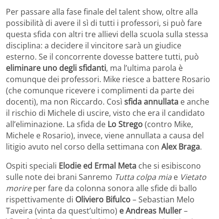
Per passare alla fase finale del talent show, oltre alla
possibilità di avere il sì di tutti i professori, si può fare
questa sfida con altri tre allievi della scuola sulla stessa
disciplina: a decidere il vincitore sarà un giudice
esterno. Se il concorrente dovesse battere tutti, può
eliminare uno degli sfidanti
, ma l’ultima parola è
comunque dei professori. Mike riesce a battere Rosario
(che comunque ricevere i complimenti da parte dei
docenti), ma non Riccardo. Così
sfida annullata
e anche
il rischio di Michele di uscire, visto che era il candidato
all’eliminazione. La sfida de
Lo Strego
(contro Mike,
Michele e Rosario), invece, viene annullata a causa del
litigio avuto nel corso della settimana con
Alex Braga
.
Ospiti speciali
Elodie ed Ermal Meta
che si esibiscono
sulle note dei brani Sanremo
Tutta colpa mia
e
Vietato
morire
per fare da colonna sonora alle sfide di ballo
rispettivamente di
Oliviero Bifulco
– Sebastian Melo
Taveira (vinta da quest’ultimo)
e Andreas Muller
–