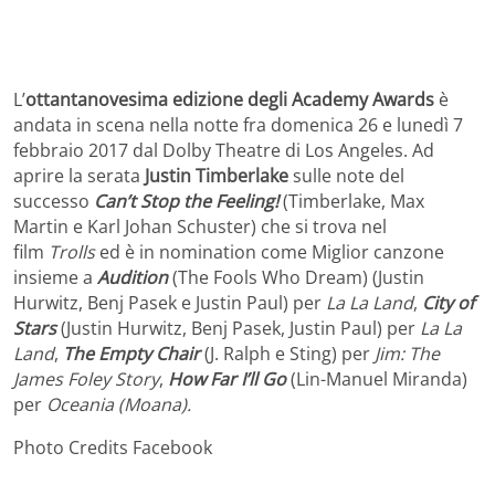
L’
ottantanovesima edizione degli Academy Awards
è
andata in scena nella notte fra domenica 26 e lunedì 7
febbraio 2017 dal Dolby Theatre di Los Angeles. Ad
aprire la serata
Justin Timberlake
sulle note del
successo
Can’t Stop the Feeling!
(Timberlake, Max
Martin e Karl Johan Schuster) che si trova nel
film
Trolls
ed è in nomination come Miglior canzone
insieme a
Audition
(The Fools Who Dream) (Justin
Hurwitz, Benj Pasek e Justin Paul) per
La La Land
,
City of
Stars
(Justin Hurwitz, Benj Pasek, Justin Paul) per
La La
Land
,
The Empty Chair
(J. Ralph e Sting) per
Jim: The
James Foley Story
,
How Far I’ll Go
(Lin-Manuel Miranda)
per
Oceania (Moana).
Photo Credits Facebook