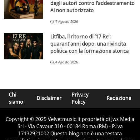
degli autori contro l’addestramento
AI non autorizzato
4 Agosto 2026
Litfiba, il ritorno di ’17 Re’:
quarant’anni dopo, una rivincita
politica con la formazione storica
4 Agosto 2026
Chi
Privacy
Disclaimer
Redazione
siamo
Policy
Copyright © 2025 Velvetmusic.it proprietà di Jws Media
Srl - Via Cavour 310 - 00184 Roma (RM) - P.Iva
17132921002 Questo blog non è una testata