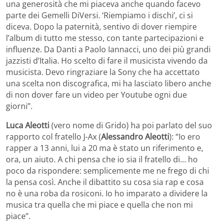
una generosità che mi piaceva anche quando facevo
parte dei Gemelli DiVersi. ‘Riempiamo i dischi’, ci si
diceva. Dopo la paternità, sentivo di dover riempire
l’album di tutto me stesso, con tante partecipazioni e
influenze. Da Danti a Paolo Iannacci, uno dei più grandi
jazzisti d’Italia. Ho scelto di fare il musicista vivendo da
musicista. Devo ringraziare la Sony che ha accettato
una scelta non discografica, mi ha lasciato libero anche
di non dover fare un video per Youtube ogni due
giorni”.
Luca Aleotti
(vero nome di Grido) ha poi parlato del suo
rapporto col fratello J-Ax (
Alessandro Aleotti
): “Io ero
rapper a 13 anni, lui a 20 ma è stato un riferimento e,
ora, un aiuto. A chi pensa che io sia il fratello di… ho
poco da rispondere: semplicemente me ne frego di chi
la pensa così. Anche il dibattito su cosa sia rap e cosa
no è una roba da rosiconi. Io ho imparato a dividere la
musica tra quella che mi piace e quella che non mi
piace”.