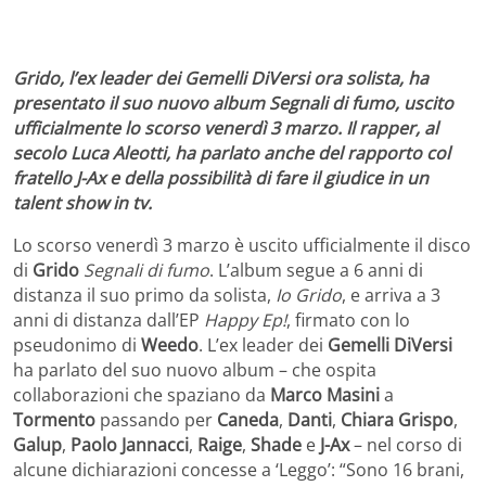
Grido, l’ex leader dei Gemelli DiVersi ora solista, ha
presentato il suo nuovo album Segnali di fumo, uscito
ufficialmente lo scorso venerdì 3 marzo. Il rapper, al
secolo Luca Aleotti, ha parlato anche del rapporto col
fratello J-Ax e della possibilità di fare il giudice in un
talent show in tv.
Lo scorso venerdì 3 marzo è uscito ufficialmente il disco
di
Grido
Segnali di fumo
. L’album segue a 6 anni di
distanza il suo primo da solista,
Io Grido
, e arriva a 3
anni di distanza dall’EP
Happy Ep!
, firmato con lo
pseudonimo di
Weedo
. L’ex leader dei
Gemelli DiVersi
ha parlato del suo nuovo album – che ospita
collaborazioni che spaziano da
Marco Masini
a
Tormento
passando per
Caneda
,
Danti
,
Chiara Grispo
,
Galup
,
Paolo Jannacci
,
Raige
,
Shade
e
J-Ax
– nel corso di
alcune dichiarazioni concesse a ‘Leggo’: “Sono 16 brani,