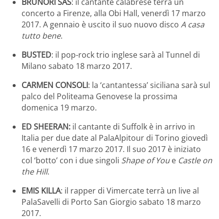
BRUNORI SAS
: il cantante calabrese terrà un
concerto a Firenze, alla Obi Hall, venerdì 17 marzo
2017. A gennaio è uscito il suo nuovo disco
A casa
tutto bene
.
BUSTED
: il pop-rock trio inglese sarà al Tunnel di
Milano sabato 18 marzo 2017.
CARMEN CONSOLI
: la ‘cantantessa’ siciliana sarà sul
palco del Politeama Genovese la prossima
domenica 19 marzo.
ED SHEERAN:
il cantante di Suffolk è in arrivo in
Italia per due date al PalaAlpitour di Torino giovedì
16 e venerdì 17 marzo 2017. Il suo 2017 è iniziato
col ‘botto’ con i due singoli
Shape of You
e
Castle on
the Hill
.
EMIS KILLA
: il rapper di Vimercate terrà un live al
PalaSavelli di Porto San Giorgio sabato 18 marzo
2017.