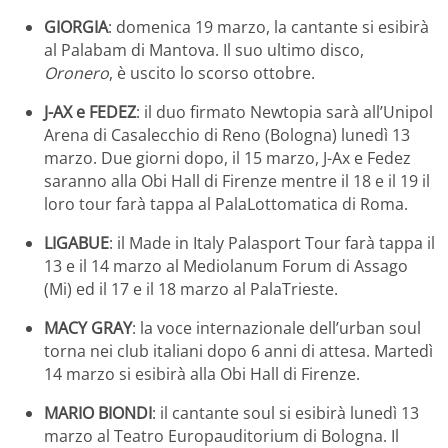
GIORGIA
: domenica 19 marzo, la cantante si esibirà
al Palabam di Mantova. Il suo ultimo disco,
Oronero
, è uscito lo scorso ottobre.
J-AX e FEDEZ
: il duo firmato Newtopia sarà all’Unipol
Arena di Casalecchio di Reno (Bologna) lunedì 13
marzo. Due giorni dopo, il 15 marzo, J-Ax e Fedez
saranno alla Obi Hall di Firenze mentre il 18 e il 19 il
loro tour farà tappa al PalaLottomatica di Roma.
LIGABUE
: il Made in Italy Palasport Tour farà tappa il
13 e il 14 marzo al Mediolanum Forum di Assago
(Mi) ed il 17 e il 18 marzo al PalaTrieste.
MACY GRAY
: la voce internazionale dell’urban soul
torna nei club italiani dopo 6 anni di attesa. Martedì
14 marzo si esibirà alla Obi Hall di Firenze.
MARIO BIONDI
: il cantante soul si esibirà lunedì 13
marzo al Teatro Europauditorium di Bologna. Il