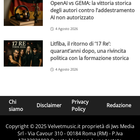
OpenAI vs GEMA: la vittoria storica
degli autori contro l’addestramento
AI non autorizzato
4 Agosto 2026
Litfiba, il ritorno di ’17 Re’:
quarant’anni dopo, una rivincita
politica con la formazione storica
4 Agosto 2026
Chi
Privacy
Disclaimer
Redazione
siamo
Policy
Copyright © 2025 Velvetmusic.it proprietà di Jws Media
Srl - Via Cavour 310 - 00184 Roma (RM) - P.Iva