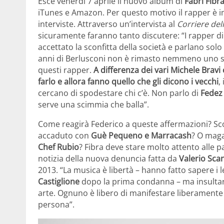
Esce venerdì 7 aprile il nuovo album di
Fabri Fibr
iTunes e Amazon. Per questo motivo il rapper è 
interviste. Attraverso un’intervista al
Corriere del
sicuramente faranno tanto discutere: “I rapper 
accettato la sconfitta della società e parlano sol
anni di Berlusconi non è rimasto nemmeno uno slog
questi rapper.
A differenza dei vari Michele Brav
farlo e allora fanno quello che gli dicono i vecchi
,
cercano di spodestare chi c’è. Non parlo di
Fedez 
serve una scimmia che balla”.
Come reagirà Federico a queste affermazioni? Sc
accaduto con
Guè Pequeno e Marracash
? O maga
Chef Rubio
? Fibra deve stare molto attento alle p
notizia della nuova denuncia fatta da
Valerio Sca
2013. “La musica è libertà – hanno fatto sapere i 
Castiglione
dopo la prima condanna – ma insulta
arte. Ognuno è libero di manifestare liberamente 
persona”.