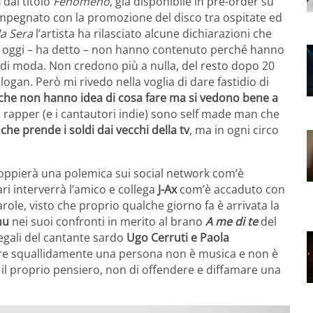
a
dal titolo
Fenomeno
, già disponibile in pre-order su
impegnato con la promozione del disco tra ospitate ed
la Sera
l’artista ha rilasciato alcune dichiarazioni che
di oggi – ha detto – non hanno contenuto perché hanno
o di moda. Non credono più a nulla, del resto dopo 20
an. Però mi rivedo nella voglia di dare fastidio di
i che non hanno idea di cosa fare ma si vedono bene a
 i rapper (e i cantautori indie) sono self made man che
che prende i soldi dai vecchi della tv
, ma in ogni circo
oppierà una polemica sui social network com’è
ri interverrà l’amico e collega
J-Ax
com’è accaduto con
arole, visto che proprio qualche giorno fa è arrivata la
nu
nei suoi confronti in merito al brano
A me di te
del
legali del cantante sardo
Ugo Cerruti e Paola
re squallidamente una persona non è musica e non è
il proprio pensiero, non di offendere e diffamare una