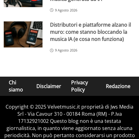
9 Agosto 2026
Distributori e piattaforme alzano il
muro: come stanno bloccando la
musica IA (e cosa non funziona)
9 Agosto 2026
Chi
Privacy
Disclaimer
Redazione
siamo
Policy
Copyright © 2025 Velvetmusic.it proprietà di Jws Media
Srl - Via Cavour 310 - 00184 Roma (RM) - P.Iva
17132921002 Questo blog non è una testata
giornalistica, in quanto viene aggiornato senza alcuna
periodicità. Non può pertanto considerarsi un prodotto