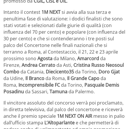
promosso da
CGIL, CISL e UIL
.
Intanto il contest
1M NEXT
si avvia alla sua terza e
penultima fase di valutazione: i dodici finalisti che sono
stati votati e selezionati dalle giurie di qualità (con
influenza del 70 per cento) e popolare (con influenza del
30 per cento) e che si contenderanno i tre posti sul
palco del Concertone nelle finali nazionali che si
terranno a Roma, al Contestaccio, il 21, 22 e 23 aprile
prossimo sono
Agosta
da Milano,
Amarcord
da
Firenze,
Andrea Cerrato
da Asti,
Cristina Russo Neosoul
Combo
da Catania,
Diecicento35
da Torino,
Doro Gjat
da Udine,
Il Branco
da Roma,
Il Grande Capo
da
Roma,
Incomprensibile FC
da Torino,
Pasquale Demis
Posadinu
da Sassari,
Tamuna
da Palermo.
Il vincitore assoluto del concorso verrà poi proclamato,
in diretta televisiva, dal palco del concertone e riceverà
anche il premio speciale
1M NEXT ON AIR
messo in palio
dall’ufficio stampa
L’Altoparlante
e che permetterà di