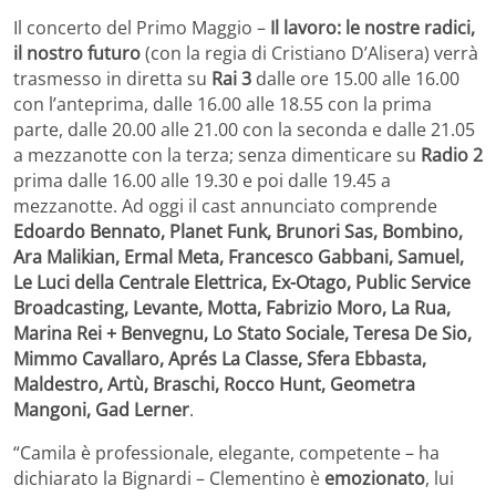
Il concerto del Primo Maggio –
Il lavoro: le nostre radici,
il nostro futuro
(con la regia di Cristiano D’Alisera) verrà
trasmesso in diretta su
Rai 3
dalle ore 15.00 alle 16.00
con l’anteprima, dalle 16.00 alle 18.55 con la prima
parte, dalle 20.00 alle 21.00 con la seconda e dalle 21.05
a mezzanotte con la terza; senza dimenticare su
Radio 2
prima dalle 16.00 alle 19.30 e poi dalle 19.45 a
mezzanotte. Ad oggi il cast annunciato comprende
Edoardo Bennato, Planet Funk, Brunori Sas, Bombino,
Ara Malikian, Ermal Meta, Francesco Gabbani, Samuel,
Le Luci della Centrale Elettrica, Ex-Otago, Public Service
Broadcasting, Levante, Motta, Fabrizio Moro, La Rua,
Marina Rei + Benvegnu, Lo Stato Sociale, Teresa De Sio,
Mimmo Cavallaro, Aprés La Classe, Sfera Ebbasta,
Maldestro, Artù, Braschi, Rocco Hunt, Geometra
Mangoni, Gad Lerner
.
“Camila è professionale, elegante, competente – ha
dichiarato la Bignardi – Clementino è
emozionato
, lui