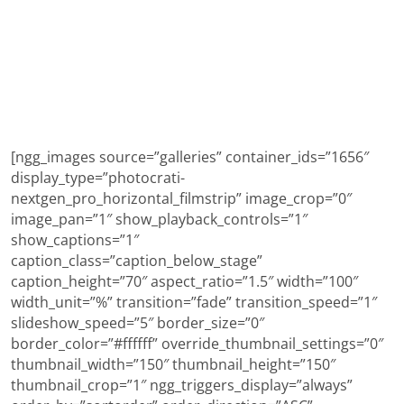
[ngg_images source=”galleries” container_ids=”1656″
display_type=”photocrati-
nextgen_pro_horizontal_filmstrip” image_crop=”0″
image_pan=”1″ show_playback_controls=”1″
show_captions=”1″
caption_class=”caption_below_stage”
caption_height=”70″ aspect_ratio=”1.5″ width=”100″
width_unit=”%” transition=”fade” transition_speed=”1″
slideshow_speed=”5″ border_size=”0″
border_color=”#ffffff” override_thumbnail_settings=”0″
thumbnail_width=”150″ thumbnail_height=”150″
thumbnail_crop=”1″ ngg_triggers_display=”always”