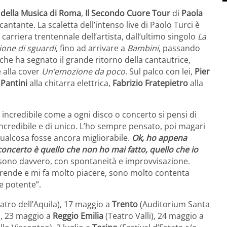
della Musica di Roma
,
Il Secondo Cuore Tour
di
Paola
antante. La scaletta dell’intenso live di Paolo Turci è
 carriera trentennale dell’artista, dall’ultimo singolo
La
one di sguardi
, fino ad arrivare a
Bambini
, passando
 che ha segnato il grande ritorno della cantautrice,
 alla cover
Un’emozione da poco
. Sul palco con lei,
Pier
Pantini
alla chitarra elettrica,
Fabrizio Fratepietro
alla
È incredibile come a ogni disco o concerto si pensi di
 incredibile e di unico. L’ho sempre pensato, poi magari
qualcosa fosse ancora migliorabile.
Ok, ho appena
oncerto è quello che non ho mai fatto, quello che io
 sono davvero, con spontaneità e improvvisazione.
rende e mi fa molto piacere, sono molto contenta
e potente”.
atro dell’Aquila), 17 maggio a
Trento
(Auditorium Santa
), 23 maggio a
Reggio Emilia
(Teatro Valli), 24 maggio a