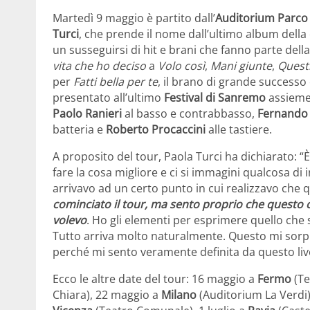
Martedì 9 maggio è partito dall’
Auditorium Parco 
Turci
, che prende il nome dall’ultimo album della c
un susseguirsi di hit e brani che fanno parte della
vita che ho deciso
a
Volo così
,
Mani giunte
,
Questi
per
Fatti bella per te
, il brano di grande successo
presentato all’ultimo
Festival di Sanremo
assieme
Paolo Ranieri
al basso e contrabbasso,
Fernando 
batteria e
Roberto Procaccini
alle tastiere.
A proposito del tour, Paola Turci ha dichiarato: “
fare la cosa migliore e ci si immagini qualcosa di
arrivavo ad un certo punto in cui realizzavo che 
cominciato il tour, ma sento proprio che questo c
volevo
. Ho gli elementi per esprimere quello che
Tutto arriva molto naturalmente. Questo mi sorp
perché mi sento veramente definita da questo liv
Ecco le altre date del tour: 16 maggio a
Fermo
(Te
Chiara), 22 maggio a
Milano
(Auditorium La Verdi