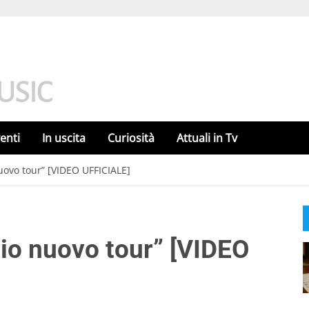
enti
In uscita
Curiosità
Attuali in Tv
nuovo tour” [VIDEO UFFICIALE]
mio nuovo tour” [VIDEO