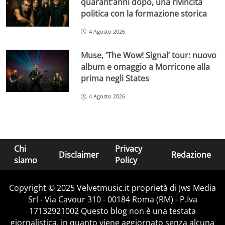
quarant’anni dopo, una rivincita
politica con la formazione storica
4 Agosto 2026
Muse, ‘The Wow! Signal’ tour: nuovo
album e omaggio a Morricone alla
prima negli States
4 Agosto 2026
Chi
Privacy
Disclaimer
Redazione
siamo
Policy
Copyright © 2025 Velvetmusic.it proprietà di Jws Media
Srl - Via Cavour 310 - 00184 Roma (RM) - P.Iva
17132921002 Questo blog non è una testata
giornalistica, in quanto viene aggiornato senza alcuna