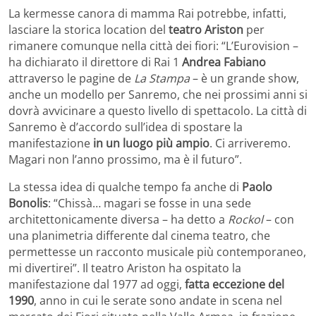
La kermesse canora di mamma Rai potrebbe, infatti,
lasciare la storica location del
teatro Ariston
per
rimanere comunque nella città dei fiori: “L’Eurovision –
ha dichiarato il direttore di Rai 1
Andrea Fabiano
attraverso le pagine de
La Stampa
– è un grande show,
anche un modello per Sanremo, che nei prossimi anni si
dovrà avvicinare a questo livello di spettacolo. La città di
Sanremo è d’accordo sull’idea di spostare la
manifestazione
in un luogo più ampio
. Ci arriveremo.
Magari non l’anno prossimo, ma è il futuro”.
La stessa idea di qualche tempo fa anche di
Paolo
Bonolis
: “Chissà… magari se fosse in una sede
architettonicamente diversa – ha detto a
Rockol
– con
una planimetria differente dal cinema teatro, che
permettesse un racconto musicale più contemporaneo,
mi divertirei”. Il teatro Ariston ha ospitato la
manifestazione dal 1977 ad oggi,
fatta eccezione del
1990
, anno in cui le serate sono andate in scena nel