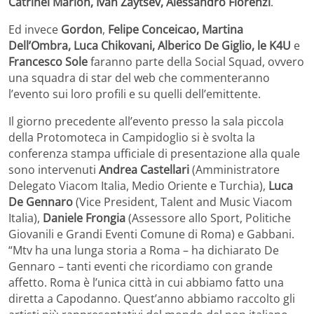
Catrinel Marlon, Ivan Zaytsev, Alessandro Florenzi
.
Ed invece
Gordon
,
Felipe Conceicao, Martina
Dell’Ombra, Luca Chikovani, Alberico De Giglio, le K4U
e
Francesco Sole
faranno parte della Social Squad, ovvero
una squadra di star del web che commenteranno
l’evento sui loro profili e su quelli dell’emittente.
Il giorno precedente all’evento presso la sala piccola
della Protomoteca in Campidoglio si è svolta la
conferenza stampa ufficiale di presentazione alla quale
sono intervenuti
Andrea Castellari
(Amministratore
Delegato Viacom Italia, Medio Oriente e Turchia),
Luca
De Gennaro
(Vice President, Talent and Music Viacom
Italia),
Daniele Frongia
(Assessore allo Sport, Politiche
Giovanili e Grandi Eventi Comune di Roma) e Gabbani.
“Mtv ha una lunga storia a Roma – ha dichiarato De
Gennaro – tanti eventi che ricordiamo con grande
affetto. Roma è l’unica città in cui abbiamo fatto una
diretta a Capodanno. Quest’anno abbiamo raccolto gli