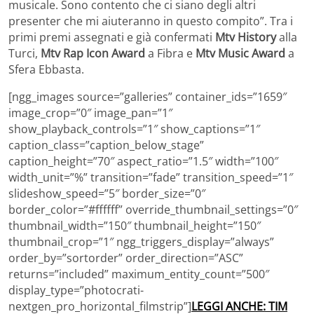
musicale. Sono contento che ci siano degli altri
presenter che mi aiuteranno in questo compito”. Tra i
primi premi assegnati e già confermati
Mtv History
alla
Turci,
Mtv Rap Icon
Award
a Fibra e
Mtv Music Award
a
Sfera Ebbasta.
[ngg_images source=”galleries” container_ids=”1659″
image_crop=”0″ image_pan=”1″
show_playback_controls=”1″ show_captions=”1″
caption_class=”caption_below_stage”
caption_height=”70″ aspect_ratio=”1.5″ width=”100″
width_unit=”%” transition=”fade” transition_speed=”1″
slideshow_speed=”5″ border_size=”0″
border_color=”#ffffff” override_thumbnail_settings=”0″
thumbnail_width=”150″ thumbnail_height=”150″
thumbnail_crop=”1″ ngg_triggers_display=”always”
order_by=”sortorder” order_direction=”ASC”
returns=”included” maximum_entity_count=”500″
display_type=”photocrati-
nextgen_pro_horizontal_filmstrip”]
LEGGI ANCHE: TIM