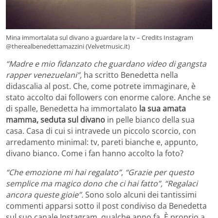
Mina immortalata sul divano a guardare la tv – Credits Instagram
@therealbenedettamazzini (Velvetmusic.it)
“Madre e mio fidanzato che guardano video di gangsta
rapper venezuelani”,
ha scritto Benedetta nella
didascalia al post. Che, come potrete immaginare, è
stato accolto dai followers con enorme calore. Anche se
di spalle, Benedetta ha immortalato
la sua amata
mamma, seduta sul divano
in pelle bianco della sua
casa. Casa di cui si intravede un piccolo scorcio, con
arredamento minimal: tv, pareti bianche e, appunto,
divano bianco. Come i fan hanno accolto la foto?
“Che emozione mi hai regalato”
,
“Grazie per questo
semplice ma magico dono che ci hai fatto”,
“Regalaci
ancora queste gioie”.
Sono solo alcuni dei tantissimi
commenti apparsi sotto il post condiviso da Benedetta
sul suo canale Instagram, qualche anno fa. È proprio a