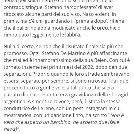
Senza peli sulla lingua e con la schiettezza che lo
contraddistingue, Stefano ha ‘confessato’ di aver
ritoccato alcune parti del suo viso. Naso e denti in
primis, ma c’è chi, guardando il ‘prima e dopo’, ritiene
che il ballerino abbia modificato anche
le orecchie
o
rimpolpato leggermente
le labbra.
Nulla di certo, se non che il risultato finale sia più che
promosso. Oggi, Stefano De Martino è più affascinante
che mai ed è innamoratissimo della sua Belen. Con cui è
tornato insieme nei primi mesi del 2022, dopo ben due
separazioni. Proprio quando le loro strade sembravano
essersi separate per sempre, si sono ritrovati. Tra i due
procede tutto a gonfie vele, a tal punto che si era
parlato di una presunta terza gravidanza della showgirl
argentina. A smentire la voce, però, è stata la stessa
conduttrice de Le Iene, con un post Instagram in cui,
mostrandosi con un pancione finto, ha scritto
” Non è
vero che aspetto un bambino, ne aspetto due (fake
news)”.