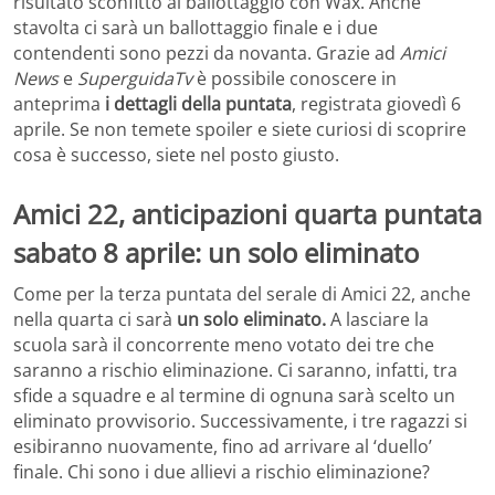
risultato sconfitto al ballottaggio con Wax. Anche
stavolta ci sarà un ballottaggio finale e i due
contendenti sono pezzi da novanta. Grazie ad
Amici
News
e
SuperguidaTv
è possibile conoscere in
anteprima
i dettagli della puntata
, registrata giovedì 6
aprile. Se non temete spoiler e siete curiosi di scoprire
cosa è successo, siete nel posto giusto.
Amici 22, anticipazioni quarta puntata
sabato 8 aprile: un solo eliminato
Come per la terza puntata del serale di Amici 22, anche
nella quarta ci sarà
un solo eliminato.
A lasciare la
scuola sarà il concorrente meno votato dei tre che
saranno a rischio eliminazione. Ci saranno, infatti, tra
sfide a squadre e al termine di ognuna sarà scelto un
eliminato provvisorio. Successivamente, i tre ragazzi si
esibiranno nuovamente, fino ad arrivare al ‘duello’
finale. Chi sono i due allievi a rischio eliminazione?