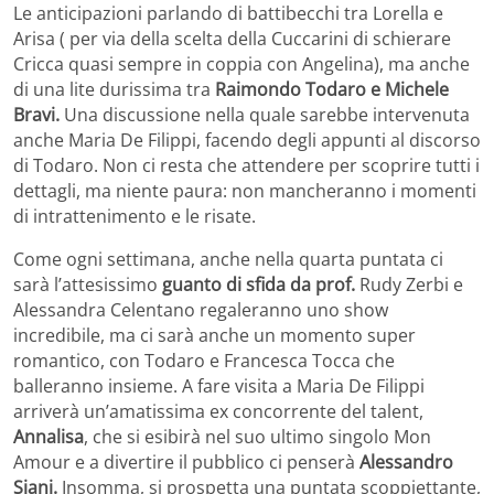
Le anticipazioni parlando di battibecchi tra Lorella e
Arisa ( per via della scelta della Cuccarini di schierare
Cricca quasi sempre in coppia con Angelina), ma anche
di una lite durissima tra
Raimondo Todaro e Michele
Bravi.
Una discussione nella quale sarebbe intervenuta
anche Maria De Filippi, facendo degli appunti al discorso
di Todaro. Non ci resta che attendere per scoprire tutti i
dettagli, ma niente paura: non mancheranno i momenti
di intrattenimento e le risate.
Come ogni settimana, anche nella quarta puntata ci
sarà l’attesissimo
guanto di sfida da prof.
Rudy Zerbi e
Alessandra Celentano regaleranno uno show
incredibile, ma ci sarà anche un momento super
romantico, con Todaro e Francesca Tocca che
balleranno insieme. A fare visita a Maria De Filippi
arriverà un’amatissima ex concorrente del talent,
Annalisa
, che si esibirà nel suo ultimo singolo Mon
Amour e a divertire il pubblico ci penserà
Alessandro
Siani.
Insomma, si prospetta una puntata scoppiettante,