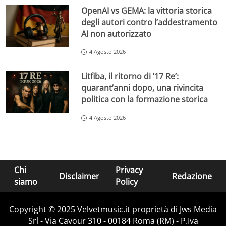
OpenAI vs GEMA: la vittoria storica
degli autori contro l’addestramento
AI non autorizzato
4 Agosto 2026
Litfiba, il ritorno di ’17 Re’:
quarant’anni dopo, una rivincita
politica con la formazione storica
4 Agosto 2026
Chi
Privacy
Disclaimer
Redazione
siamo
Policy
Copyright © 2025 Velvetmusic.it proprietà di Jws Media
Srl - Via Cavour 310 - 00184 Roma (RM) - P.Iva