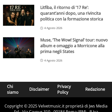
Litfiba, il ritorno di ’17 Re’:
quarant’anni dopo, una rivincita
politica con la formazione storica
4 Agosto 2026
Muse, ‘The Wow! Signal’ tour: nuovo
album e omaggio a Morricone alla
prima negli States
4 Agosto 2026
Chi
Privacy
Disclaimer
Redazione
siamo
Policy
Copyright © 2025 Velvetmusic.it proprietà di Jws Media
Srl - Via Cavour 310 - 00184 Roma (RM) - P.Iva