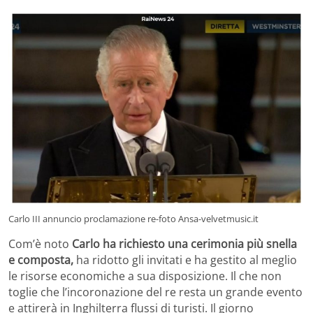
Carlo III annuncio proclamazione re-foto Ansa-velvetmusic.it
Com’è noto
Carlo ha richiesto una cerimonia più snella
e composta,
ha ridotto gli invitati e ha gestito al meglio
le risorse economiche a sua disposizione. Il che non
toglie che l’incoronazione del re resta un grande evento
e attirerà in Inghilterra flussi di turisti. Il giorno