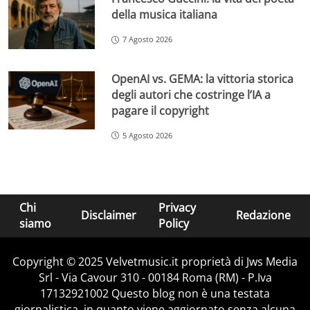
della musica italiana
7 Agosto 2026
OpenAI vs. GEMA: la vittoria storica
degli autori che costringe l’IA a
pagare il copyright
5 Agosto 2026
Chi
Privacy
Disclaimer
Redazione
siamo
Policy
Copyright © 2025 Velvetmusic.it proprietà di Jws Media
Srl - Via Cavour 310 - 00184 Roma (RM) - P.Iva
17132921002 Questo blog non è una testata
giornalistica, in quanto viene aggiornato senza alcuna