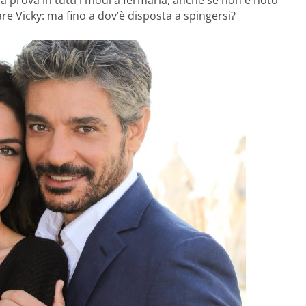
a prova in tutti i modi a fermarla, anche se non è noto
re Vicky: ma fino a dov’è disposta a spingersi?