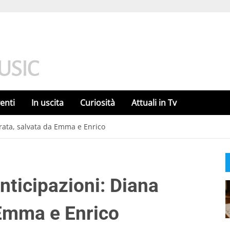
enti
In uscita
Curiosità
Attuali in Tv
erata, salvata da Emma e Enrico
anticipazioni: Diana
 Emma e Enrico